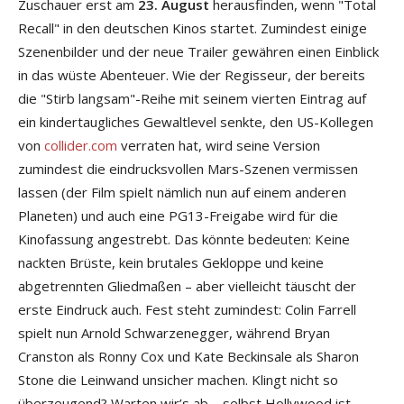
Zuschauer erst am
23. August
herausfinden, wenn "Total
Recall" in den deutschen Kinos startet. Zumindest einige
Szenenbilder und der neue Trailer gewähren einen Einblick
in das wüste Abenteuer. Wie der Regisseur, der bereits
die "Stirb langsam"-Reihe mit seinem vierten Eintrag auf
ein kindertaugliches Gewaltlevel senkte, den US-Kollegen
von
collider.com
verraten hat, wird seine Version
zumindest die eindrucksvollen Mars-Szenen vermissen
lassen (der Film spielt nämlich nun auf einem anderen
Planeten) und auch eine PG13-Freigabe wird für die
Kinofassung angestrebt. Das könnte bedeuten: Keine
nackten Brüste, kein brutales Gekloppe und keine
abgetrennten Gliedmaßen – aber vielleicht täuscht der
erste Eindruck auch. Fest steht zumindest: Colin Farrell
spielt nun Arnold Schwarzenegger, während Bryan
Cranston als Ronny Cox und Kate Beckinsale als Sharon
Stone die Leinwand unsicher machen. Klingt nicht so
überzeugend? Warten wir’s ab – selbst Hollywood ist