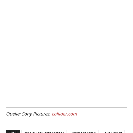
Quelle: Sony Pictures,
collider.com
TAGS
Arnold Schwarzenegger
Bryan Cranston
Colin Farrell