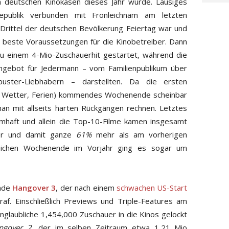
n deutschen Kinokasen dieses Jahr wurde. Lausiges
publik verbunden mit Fronleichnam am letzten
Drittel der deutschen Bevölkerung Feiertag war und
 beste Voraussetzungen für die Kinobetreiber. Dann
u einem 4-Mio-Zuschauerhit gestartet, während die
 Angebot für Jedermann – vom Familienpublikum über
buster-Liebhabern – darstellten. Da die ersten
s Wetter, Ferien) kommendes Wochenende scheinbar
an mit allseits harten Rückgängen rechnen. Letztes
mhaft und allein die Top-10-Filme kamen insgesamt
er und damit ganze
61%
mehr als am vorherigen
ichen Wochenende im Vorjahr ging es sogar um
ende
Hangover 3
, der nach einem
schwachen US-Start
raf. Einschließlich Previews und Triple-Features am
glaubliche 1,454,000 Zuschauer in die Kinos gelockt
ngover 2
, der im selben Zeitraum etwa 1,21 Mio