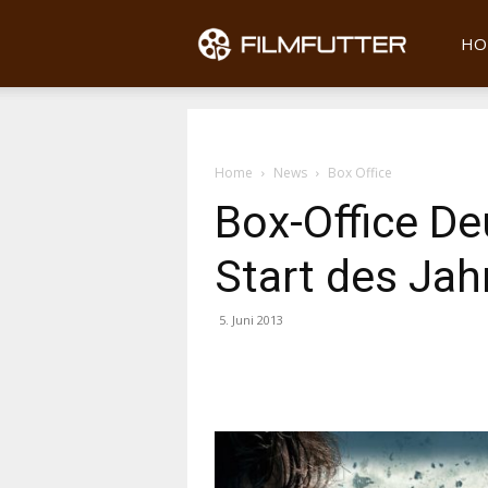
Filmfu
HO
Home
News
Box Office
Box-Office De
Start des Jah
5. Juni 2013