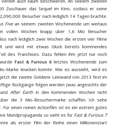
r Verleih auch kaum beschweren. An seinem zweiten
0 Zuschauer das Sequel im Kino, sodass er seine
2,090,000 Besucher nach lediglich 14 Tagen brachte.
us Five
an seinem zweiten Wochenende um weitaus
i vollen Wochen knapp über 1,6 Mio Besucher
lso nach lediglich zwei Wochen die ersten vier Filme
holt und wird mit etwas Glück bereits kommendes
il des Franchises. Dazu fehlen ihm jetzt nur noch
 wurde
Fast & Furious 6
letztes Wochenende zum
Mio-Marke knacken konnte. Wie es aussieht, wird es
t jetzt die zweite Goldene Leinwand von 2013 fest im
 heftige Rückgänge folgen werden (was angesichts der
und
After Earth
in den kommenden Wochen nicht
s über die 3 Mio-Besuchermarke schaffen. Ich sehe
Für einen reinen Actionfilm ist es ein extrem gutes
tive Mundpropaganda so sieht es für
Fast & Furious 7
nte als erster Film der Reihe einen Millionenstart