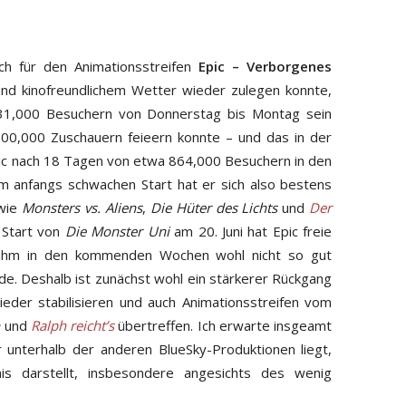
ch für den Animationsstreifen
Epic – Verborgenes
und kinofreundlichem Wetter wieder zulegen konnte,
31,000 Besuchern von Donnerstag bis Montag sein
00,000 Zuschauern feieern konnte – und das in der
ic nach 18 Tagen von etwa 864,000 Besuchern in den
 anfangs schwachen Start hat er sich also bestens
 wie
Monsters vs. Aliens
,
Die Hüter des Lichts
und
Der
 Start von
Die Monster Uni
am 20. Juni hat Epic freie
r ihm in den kommenden Wochen wohl nicht so gut
e. Deshalb ist zunächst wohl ein stärkerer Rückgang
ieder stabilisieren und auch Animationsstreifen vom
n
und
Ralph reicht’s
übertreffen. Ich erwarte insgeamt
unterhalb der anderen BlueSky-Produktionen liegt,
is darstellt, insbesondere angesichts des wenig