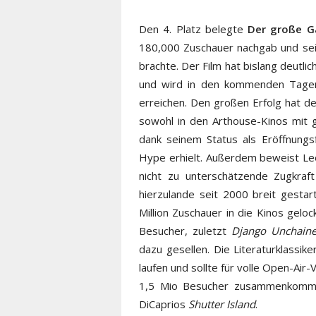
Den 4. Platz belegte
Der große G
180,000 Zuschauer nachgab und se
brachte. Der Film hat bislang deutli
und wird in den kommenden Tagen
erreichen. Den großen Erfolg hat d
sowohl in den Arthouse-Kinos mit g
dank seinem Status als Eröffnungsf
Hype erhielt. Außerdem beweist Le
nicht zu unterschätzende Zugkraf
hierzulande seit 2000 breit gesta
Million Zuschauer in die Kinos gelo
Besucher, zuletzt
Django Unchain
dazu gesellen. Die Literaturklassi
laufen und sollte für volle Open-Air
1,5 Mio Besucher zusammenkommen
DiCaprios
Shutter Island
.