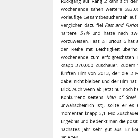
Rückgang auf Rang 2 kann sich de
Wochenende sahen weitere 583,00
vorläufige Gesamtbesucherzahl auf 
Verglichen dazu fiel
Fast and Furio
härtere
51%
und hatte nach zwe
vorzuweisen. Fast & Furious 6 hat a
der Reihe mit Leichtigkeit über
Wochenende zum erfolgreichsten Te
knapp 370,000 Zuschauer. Zudem
fünften Film von 2013, der die 2 
dabei nicht bleiben und der Film ha
Blick. Auch wenn ab jetzt nur noch
Konkurrenz seitens
Man of Steel
unwahscheinlich ist), sollte er e
momentan knapp 3,1 Mio Zuschauer. 
Ergebnis und bedenkt man die posi
nächstes Jahr sehr gut aus. Er kön
hinlegen.