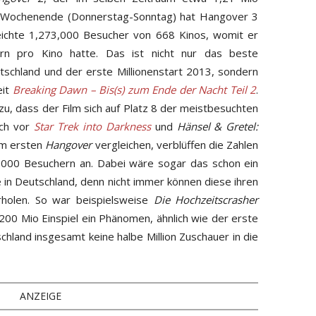
n Wochenende (Donnerstag-Sonntag) hat Hangover 3
reichte 1,273,000 Besucher von 668 Kinos, womit er
rn pro Kino hatte. Das ist nicht nur das beste
schland und der erste Millionenstart 2013, sondern
eit
Breaking Dawn – Bis(s) zum Ende der Nacht Teil 2
.
azu, dass der Film sich auf Platz 8 der meistbesuchten
och vor
Star Trek into Darkness
und
Hänsel & Gretel:
em ersten
Hangover
vergleichen, verblüffen die Zahlen
0,000 Besuchern an. Dabei wäre sogar das schon ein
 in Deutschland, denn nicht immer können diese ihren
rholen. So war beispielsweise
Die Hochzeitscrasher
200 Mio Einspiel ein Phänomen, ähnlich wie der erste
schland insgesamt keine halbe Million Zuschauer in die
ANZEIGE