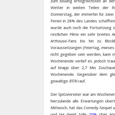
zum bislang erfolgreichsten an de
Wetter in weiten Teilen der Re
Donnerstag, der immerhin für zwei 
Ferien in 28% des Landes schafften
wurde auch noch die Fortsetzung z
restlichen Filme ein sehr breites
Arthouse-Fans bis hin zu Block
Voraussetzungen (Feiertag, miese
nicht gegeben sein werden, kann m
Wochenende verlief es jedoch trau
auf knapp über 2,7 Mio Zuschau
Wochenende. Gegenüber dem gle
gewaltige
85%
rauf.
Der Spitzenreiter war am Wochen
hierzulande alle Erwartungen übert
Mittwoch, hat das Comedy-Sequel un
und lag damit tolle
20%
über
Ha