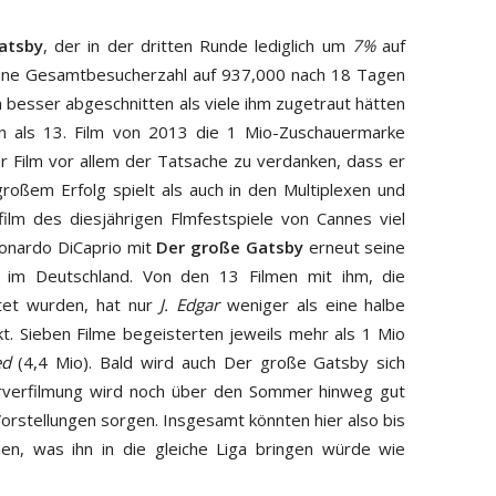
atsby
, der in der dritten Runde lediglich um
7%
auf
ine Gesamtbesucherzahl auf 937,000 nach 18 Tagen
ch besser abgeschnitten als viele ihm zugetraut hätten
 als 13. Film von 2013 die 1 Mio-Zuschauermarke
er Film vor allem der Tatsache zu verdanken, dass er
roßem Erfolg spielt als auch in den Multiplexen und
ilm des diesjährigen Flmfestspiele von Cannes viel
onardo DiCaprio mit
Der große Gatsby
erneut seine
t im Deutschland. Von den 13 Filmen mit ihm, die
rtet wurden, hat nur
J. Edgar
weniger als eine halbe
ckt. Sieben Filme begeisterten jeweils mehr als 1 Mio
ed
(4,4 Mio). Bald wird auch Der große Gatsby sich
kerverfilmung wird noch über den Sommer hinweg gut
-Vorstellungen sorgen. Insgesamt könnten hier also bis
, was ihn in die gleiche Liga bringen würde wie