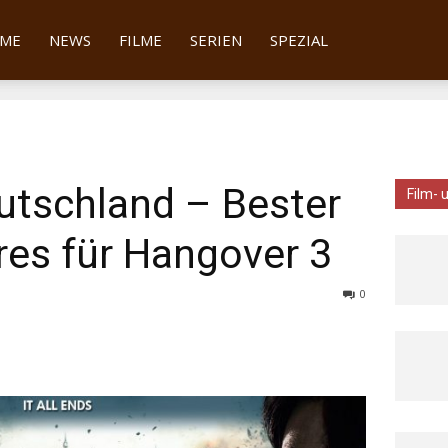
tter
ME
NEWS
FILME
SERIEN
SPEZIAL
utschland – Bester
Film- 
res für Hangover 3
0