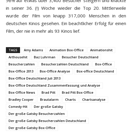
96%
auf etwas über 3,400 Besucher steigern und knackte
in seiner 36. (!) Woche wieder die Top 20. Mittlerweile
wurde der Film von knapp 317,000 Menschen in den
deutschen Kinos gesehen. Ein beachtlicher Erfolg für einen
Film, der nie in mehr als 93 Kinos lief.
TAGS
Amy Adams
Animation Box-Office
Animationshit
Arthousehit
Baz Luhrman
Besucher Deutschland
Besucherzahlen
Besucherzahlen Deutschland
Box-Office
Box-Office 2013
Box-Office Analyse
Box-office Deutschland
Box-Office Deutschland Juli 2013
Box-Office Deutschland Zusammenfassung und Analyse
Box-Office News
Brad Pitt
Brad Pitt Box-Office
Bradley Cooper
Brautalarm
Charts
Chartsanalyse
Comedy-Hit
Der große Gatsby
Der große Gatsby Besucherzahlen
Der große Gatsby Besucherzahlen Deutschland
Der große Gatsby Box-Office