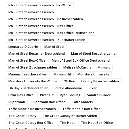
Ich - Einfach unverbesserlich Box-Office
Ich - Einfach unverbesserlich II
Ich - Einfach unverbesserlich II Besucherzahlen
Ich - Einfach unverbesserlich II Box-Office
Ich - Einfach unverbesserlich II Box-Office Deutschland
Ich - Einfach unverbesserlich II Zuschauerzahlen
Leonardo DiCaprio
Man of Steel
Man of Steel Besucher Deutschland
Man of Steel Besucherzahlen
Man of Steel Box-Office
Man of Steel Box-Office Deutschland
Man of Steel Zuschauerzahlen
Melissa McCarthy
Minions
Minions Besucherzahlen
Minions Hit
Monsters University
Monsters University Box-Office
Oh Boy
Oh Boy Besucherzahlen
Oh Boy Zuschauerzahlen
Pedro Almodovar
Pixar
Pixar Box-Office
Pixar-Hit
Ryan Gosling
Sandra Bullock
Superman
Superman Box-Office
Taffe Mädels
Taffe Mädels Besucherzahlen
Taffe Mädels Box-Office
The Great Gatsby
The Great Gatsby Besucherzahlen
The Great Gatsby Box-Office
The Heat
The Heat Box-Office