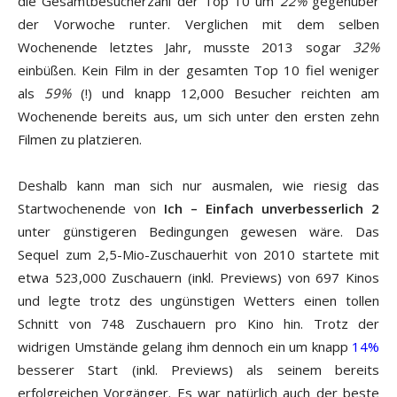
die Gesamtbesucherzahl der Top 10 um
22%
gegenüber
der Vorwoche runter. Verglichen mit dem selben
Wochenende letztes Jahr, musste 2013 sogar
32%
einbüßen. Kein Film in der gesamten Top 10 fiel weniger
als
59%
(!) und knapp 12,000 Besucher reichten am
Wochenende bereits aus, um sich unter den ersten zehn
Filmen zu platzieren.
Deshalb kann man sich nur ausmalen, wie riesig das
Startwochenende von
Ich – Einfach unverbesserlich 2
unter günstigeren Bedingungen gewesen wäre. Das
Sequel zum 2,5-Mio-Zuschauerhit von 2010 startete mit
etwa 523,000 Zuschauern (inkl. Previews) von 697 Kinos
und legte trotz des ungünstigen Wetters einen tollen
Schnitt von 748 Zuschauern pro Kino hin. Trotz der
widrigen Umstände gelang ihm dennoch ein um knapp
14%
besserer Start (inkl. Previews) als seinem bereits
erfolgreichen Vorgänger. Es war natürlich auch der beste