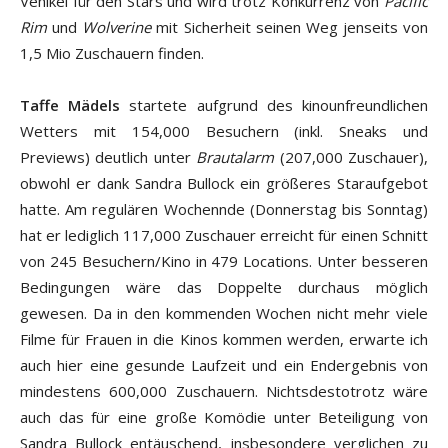
Vehikel für den Stars und wird trotz Konkurrenz von
Pacific
Rim
und
Wolverine
mit Sicherheit seinen Weg jenseits von
1,5 Mio Zuschauern finden.
Taffe Mädels
startete aufgrund des kinounfreundlichen
Wetters mit 154,000 Besuchern (inkl. Sneaks und
Previews) deutlich unter
Brautalarm
(207,000 Zuschauer),
obwohl er dank Sandra Bullock ein größeres Staraufgebot
hatte. Am regulären Wochennde (Donnerstag bis Sonntag)
hat er lediglich 117,000 Zuschauer erreicht für einen Schnitt
von 245 Besuchern/Kino in 479 Locations. Unter besseren
Bedingungen wäre das Doppelte durchaus möglich
gewesen. Da in den kommenden Wochen nicht mehr viele
Filme für Frauen in die Kinos kommen werden, erwarte ich
auch hier eine gesunde Laufzeit und ein Endergebnis von
mindestens 600,000 Zuschauern. Nichtsdestotrotz wäre
auch das für eine große Komödie unter Beteiligung von
Sandra Bullock entäuschend, insbesondere verglichen zu