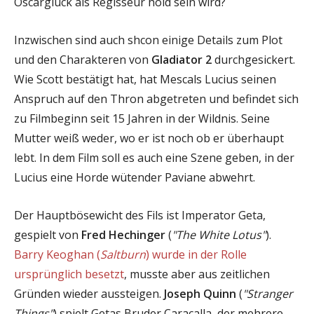
Oscarglück als Regisseur hold sein wird?
Inzwischen sind auch shcon einige Details zum Plot
und den Charakteren von
Gladiator 2
durchgesickert.
Wie Scott bestätigt hat, hat Mescals Lucius seinen
Anspruch auf den Thron abgetreten und befindet sich
zu Filmbeginn seit 15 Jahren in der Wildnis. Seine
Mutter weiß weder, wo er ist noch ob er überhaupt
lebt. In dem Film soll es auch eine Szene geben, in der
Lucius eine Horde wütender Paviane abwehrt.
Der Hauptbösewicht des Fils ist Imperator Geta,
gespielt von
Fred Hechinger
(
"The White Lotus"
).
Barry Keoghan (
Saltburn
) wurde in der Rolle
ursprünglich besetzt
, musste aber aus zeitlichen
Gründen wieder aussteigen.
Joseph Quinn
(
"Stranger
Things"
) spielt Getas Bruder Caracalla, der mehrere