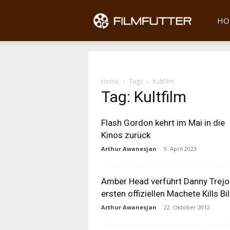
Filmfu
HO
Home
Tags
Kultfilm
Tag: Kultfilm
Flash Gordon kehrt im Mai in die
Kinos zurück
Arthur Awanesjan
-
9. April 2023
Amber Head verführt Danny Trejo
ersten offiziellen Machete Kills Bi
Arthur Awanesjan
-
22. Oktober 2012