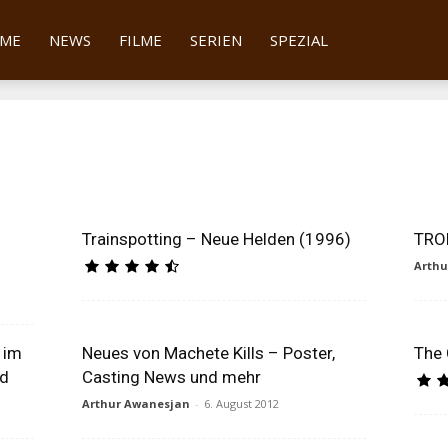
tter
ME
NEWS
FILME
SERIEN
SPEZIAL
Trainspotting – Neue Helden (1996)
TRON
Arth
 im
Neues von Machete Kills – Poster,
The 
ld
Casting News und mehr
Arthur Awanesjan
-
6. August 2012