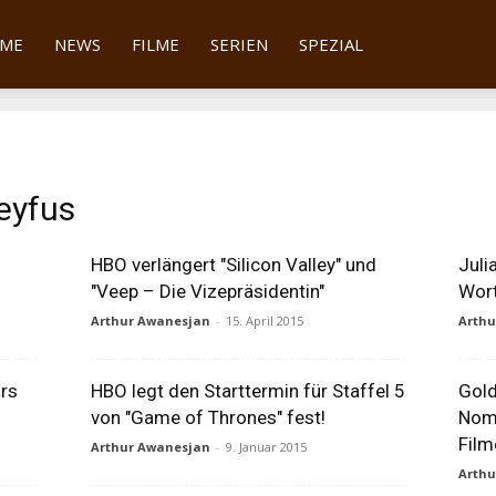
tter
ME
NEWS
FILME
SERIEN
SPEZIAL
reyfus
HBO verlängert "Silicon Valley" und
Juli
"Veep – Die Vizepräsidentin"
Wort
Arthur Awanesjan
-
15. April 2015
Arth
ors
HBO legt den Starttermin für Staffel 5
Gol
von "Game of Thrones" fest!
Nomi
Film
Arthur Awanesjan
-
9. Januar 2015
Arth