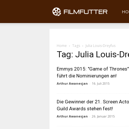
Filmfu
HO
Home
Tags
Julia Louis-Dreyfus
Tag: Julia Louis-D
Emmys 2015: "Game of Thrones"
führt die Nominierungen an!
Arthur Awanesjan
-
16. Juli 2015
Die Gewinner der 21. Screen Act
Guild Awards stehen fest!
Arthur Awanesjan
-
26. Januar 2015