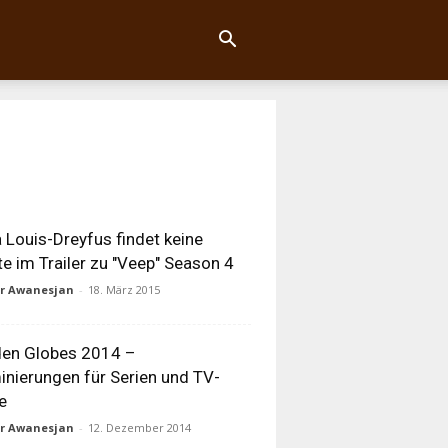
a Louis-Dreyfus findet keine
e im Trailer zu "Veep" Season 4
ur Awanesjan
-
18. März 2015
den Globes 2014 –
nierungen für Serien und TV-
e
ur Awanesjan
-
12. Dezember 2014