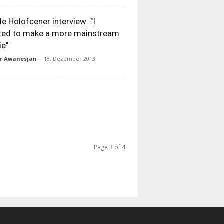
le Holofcener interview: "I
ted to make a more mainstream
ie"
ur Awanesjan
-
18. Dezember 2013
Page 3 of 4