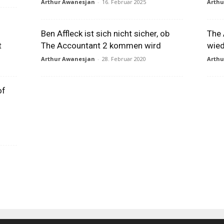
Arthur Awanesjan
-
16. Februar 2025
Arth
Ben Affleck ist sich nicht sicher, ob
The 
t
The Accountant 2 kommen wird
wied
Arthur Awanesjan
-
28. Februar 2020
Arth
of