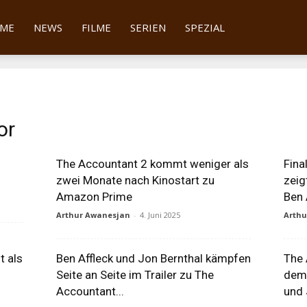
tter
ME
NEWS
FILME
SERIEN
SPEZIAL
or
The Accountant 2 kommt weniger als
Fina
zwei Monate nach Kinostart zu
zeig
Amazon Prime
Ben 
Arthur Awanesjan
-
4. Juni 2025
Arth
t als
Ben Affleck und Jon Bernthal kämpfen
The 
Seite an Seite im Trailer zu The
dem 
Accountant...
und 