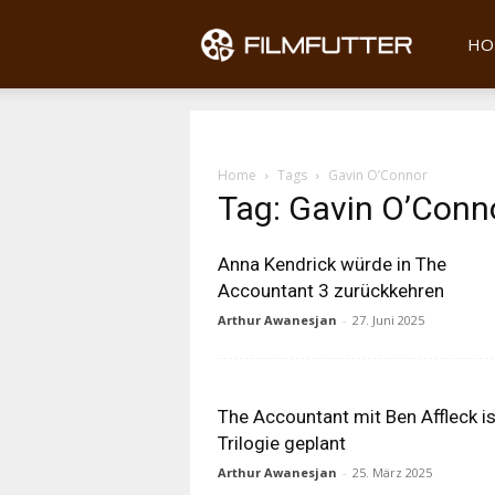
Filmfu
HO
Home
Tags
Gavin O’Connor
Tag: Gavin O’Conn
Anna Kendrick würde in The
Accountant 3 zurückkehren
Arthur Awanesjan
-
27. Juni 2025
The Accountant mit Ben Affleck is
Trilogie geplant
Arthur Awanesjan
-
25. März 2025