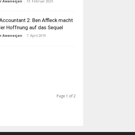
ur Awanesjan
-
13. Februar 2025
Accountant 2: Ben Affleck macht
er Hoffnung auf das Sequel
ur Awanesjan
-
7. April 2019
Page 1 of 2