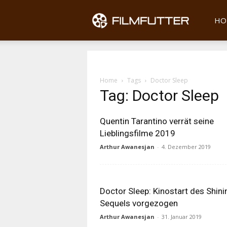
Filmfu
HO
Home
Tags
Doctor Sleep
Tag: Doctor Sleep
Quentin Tarantino verrät seine
Lieblingsfilme 2019
Arthur Awanesjan
-
4. Dezember 2019
Doctor Sleep: Kinostart des Shini
Sequels vorgezogen
Arthur Awanesjan
-
31. Januar 2019