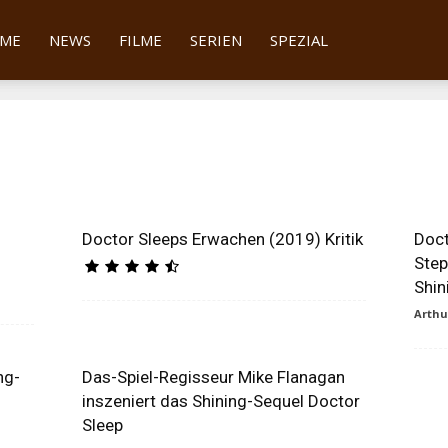
tter
ME
NEWS
FILME
SERIEN
SPEZIAL
Doctor Sleeps Erwachen (2019) Kritik
Doct
Step
Shin
Arth
ng-
Das-Spiel-Regisseur Mike Flanagan
inszeniert das Shining-Sequel Doctor
Sleep