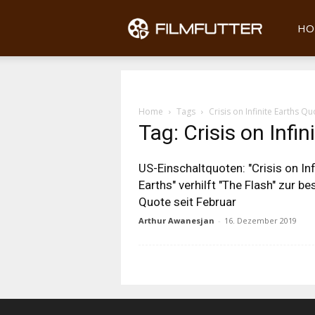
Filmfu
HO
Home
Tags
Crisis on Infinite Earths Q
Tag: Crisis on Infi
US-Einschaltquoten: "Crisis on Inf
Earths" verhilft "The Flash" zur be
Quote seit Februar
Arthur Awanesjan
-
16. Dezember 2019