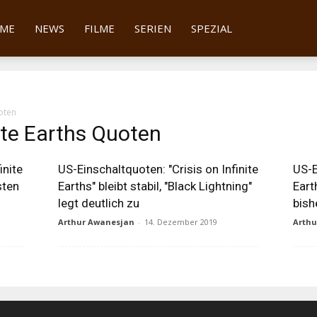
tter
ME
NEWS
FILME
SERIEN
SPEZIAL
uoten
nite Earths Quoten
inite
US-Einschaltquoten: "Crisis on Infinite
US-E
sten
Earths" bleibt stabil, "Black Lightning"
Eart
legt deutlich zu
bish
Arthur Awanesjan
-
14. Dezember 2019
Arth