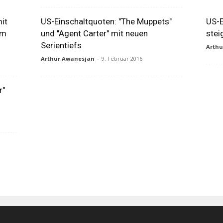
it
US-Einschaltquoten: "The Muppets"
US-E
em
und "Agent Carter" mit neuen
stei
Serientiefs
Arth
Arthur Awanesjan
-
9. Februar 2016
r"