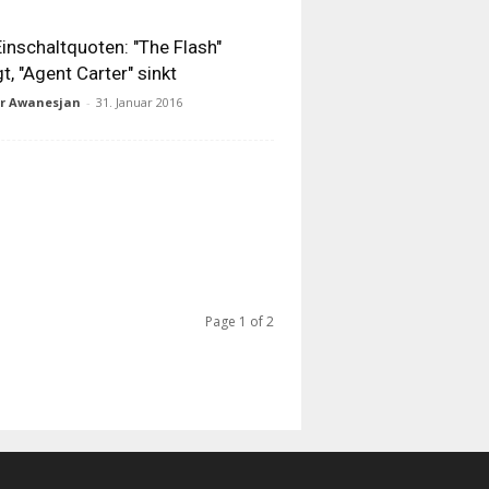
inschaltquoten: "The Flash"
gt, "Agent Carter" sinkt
ur Awanesjan
-
31. Januar 2016
Page 1 of 2