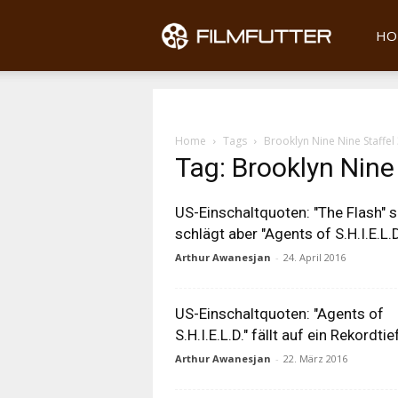
Filmfu
HO
Home
Tags
Brooklyn Nine Nine Staffel
Tag: Brooklyn Nine
US-Einschaltquoten: "The Flash" si
schlägt aber "Agents of S.H.I.E.L.D
Arthur Awanesjan
-
24. April 2016
US-Einschaltquoten: "Agents of
S.H.I.E.L.D." fällt auf ein Rekordtie
Arthur Awanesjan
-
22. März 2016