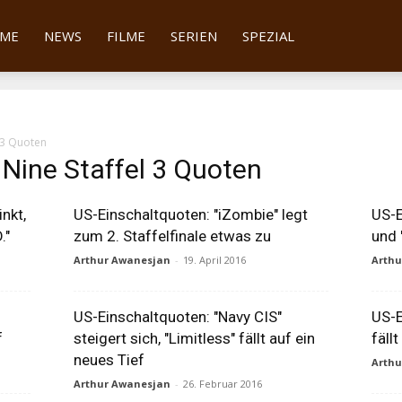
tter
ME
NEWS
FILME
SERIEN
SPEZIAL
 3 Quoten
 Nine Staffel 3 Quoten
nkt,
US-Einschaltquoten: "iZombie" legt
US-E
."
zum 2. Staffelfinale etwas zu
und 
Arthur Awanesjan
-
19. April 2016
Arth
US-Einschaltquoten: "Navy CIS"
US-E
f
steigert sich, "Limitless" fällt auf ein
fällt
neues Tief
Arth
Arthur Awanesjan
-
26. Februar 2016