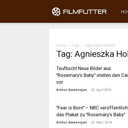
Filmfu
HO
Home
Tags
Agnieszka Holland
Tag: Agnieszka Ho
Teuflisch! Neue Bilder aus
"Rosemary’s Baby" stellen den Ca
vor
Arthur Awanesjan
-
20. April 2014
"Fear is Born" – NBC veröffentlich
das Plakat zu "Rosemary’s Baby"
Arthur Awanesjan
-
22. März 2014