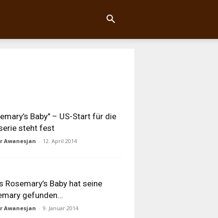
emary’s Baby" – US-Start für die
serie steht fest
ur Awanesjan
-
12. April 2014
 Rosemary’s Baby hat seine
emary gefunden…
ur Awanesjan
-
9. Januar 2014