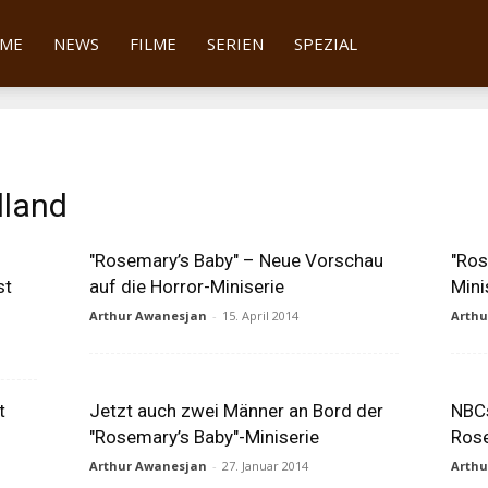
tter
ME
NEWS
FILME
SERIEN
SPEZIAL
lland
"Rosemary’s Baby" – Neue Vorschau
"Ros
st
auf die Horror-Miniserie
Mini
Arthur Awanesjan
-
15. April 2014
Arth
t
Jetzt auch zwei Männer an Bord der
NBCs
"Rosemary’s Baby"-Miniserie
Ros
Arthur Awanesjan
-
27. Januar 2014
Arth