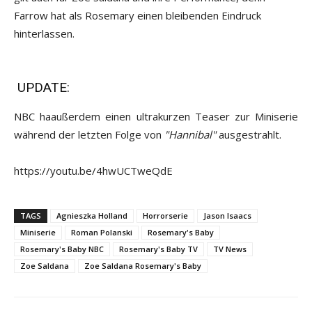
Farrow hat als Rosemary einen bleibenden Eindruck
hinterlassen.
UPDATE:
NBC haaußerdem einen ultrakurzen Teaser zur Miniserie
während der letzten Folge von
"Hannibal"
ausgestrahlt.
https://youtu.be/4hwUCTweQdE
TAGS
Agnieszka Holland
Horrorserie
Jason Isaacs
Miniserie
Roman Polanski
Rosemary's Baby
Rosemary's Baby NBC
Rosemary's Baby TV
TV News
Zoe Saldana
Zoe Saldana Rosemary's Baby