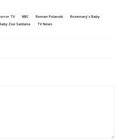
orror TV
NBC
Roman Polanski
Rosemary's Baby
Baby Zoe Saldana
TV News