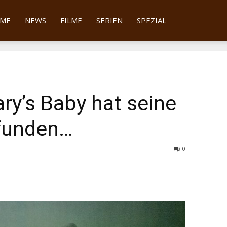
tter
ME
NEWS
FILME
SERIEN
SPEZIAL
y’s Baby hat seine
funden…
0