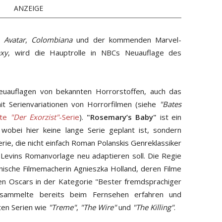
ANZEIGE
,
Avatar
,
Colombiana
und der kommenden Marvel-
axy
, wird die Hauptrolle in NBCs Neuauflage des
euauflagen von bekannten Horrorstoffen, auch das
it Serienvariationen von Horrorfilmen (siehe
"Bates
nte
"Der Exorzist"
-Serie
).
"Rosemary’s Baby"
ist ein
 wobei hier keine lange Serie geplant ist, sondern
rie, die nicht einfach Roman Polanskis Genreklassiker
a Levins Romanvorlage neu adaptieren soll. Die Regie
lnische Filmemacherin Agnieszka Holland, deren Filme
n Oscars in der Kategorie "Bester fremdsprachiger
d sammelte bereits beim Fernsehen erfahren und
bten Serien wie
"Treme"
,
"The Wire"
und
"The Killing"
.