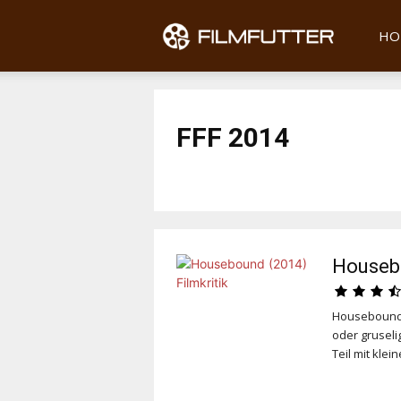
Filmfu
HO
FFF 2014
FFF 2013
FFF 2014
FFF 2015
FFF 2016
Housebo
Houseboun
oder gruseli
Teil mit klei