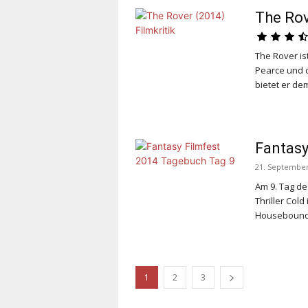
The Rov
The Rover
is
Pearce und 
bietet er de
Fantasy
21. September
Am 9. Tag de
Thriller
Cold 
Houseboun
1
2
3