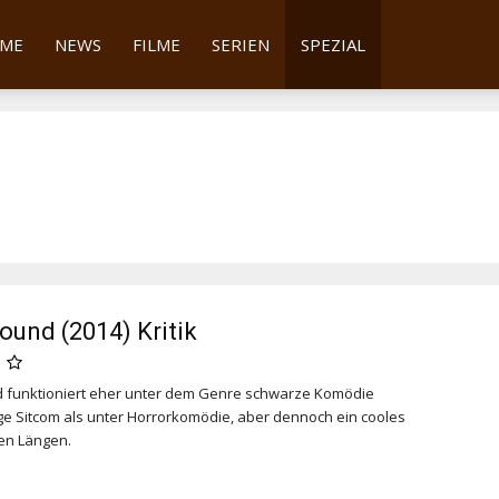
tter
ME
NEWS
FILME
SERIEN
SPEZIAL
FFF 2017
und (2014) Kritik
d
funktioniert eher unter dem Genre schwarze Komödie
ge Sitcom als unter Horrorkomödie, aber dennoch ein cooles
nen Längen.