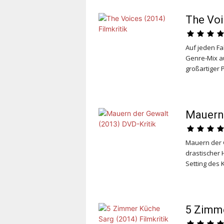
The Voi
Auf jeden Fa
Genre-Mix a
großartiger
Mauern 
Mauern der 
drastischer 
Setting des K
5 Zimme