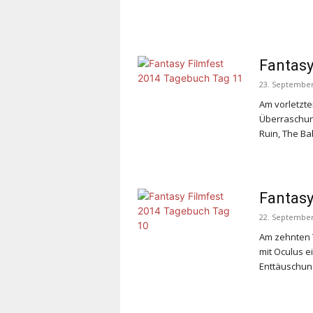
Fantasy
23. September
Am vorletzte
Überraschun
Ruin, The B
Fantasy
22. September
Am zehnten 
mit
Oculus
ei
Enttäuschun