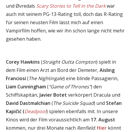
und Øvredals
Scary Stories to Tell in the Dark
war
auch mit seinem PG-13-Rating toll, doch das R-Rating
für seinen neusten Film lässt mich auf einen
Vampirfilm hoffen, wie wir ihn schon lange nicht mehr
gesehen haben.
Corey Hawkins
(
Straight Outta Compton
) spielt in
dem Film einen Arzt an Bord der Demeter,
Aisling
Franciosi
(
The Nightingale
) eine blinde Passagierin,
Liam Cunningham
(
"Game of Thrones"
) den
Schiffskapitän,
Javier Botet
verkörpert Dracula und
David Dastmalchian
(
The Suicide Squad
) und
Stefan
Kapičić (
Deadpool
) spielen ebenfalls mit. In unsere
Kinos wird der Film voraussichtlich am
17. August
kommen, nur drei Monate nach
Renfield
.
Hier
könnt