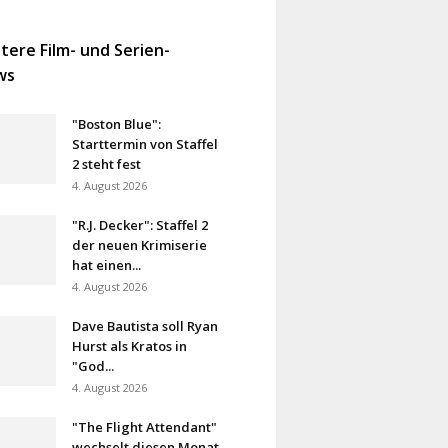
tere Film- und Serien-
ws
"Boston Blue":
Starttermin von Staffel
2 steht fest
4. August 2026
"R.J. Decker": Staffel 2
der neuen Krimiserie
hat einen...
4. August 2026
Dave Bautista soll Ryan
Hurst als Kratos in
"God...
4. August 2026
"The Flight Attendant"
wechselt diesen Monat