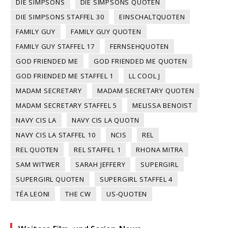
DIE SIMPSONS
DIE SIMPSONS QUOTEN
DIE SIMPSONS STAFFEL 30
EINSCHALTQUOTEN
FAMILY GUY
FAMILY GUY QUOTEN
FAMILY GUY STAFFEL 17
FERNSEHQUOTEN
GOD FRIENDED ME
GOD FRIENDED ME QUOTEN
GOD FRIENDED ME STAFFEL 1
LL COOL J
MADAM SECRETARY
MADAM SECRETARY QUOTEN
MADAM SECRETARY STAFFEL 5
MELISSA BENOIST
NAVY CIS LA
NAVY CIS LA QUOTN
NAVY CIS LA STAFFEL 10
NCIS
REL
REL QUOTEN
REL STAFFEL 1
RHONA MITRA
SAM WITWER
SARAH JEFFERY
SUPERGIRL
SUPERGIRL QUOTEN
SUPERGIRL STAFFEL 4
TÉA LEONI
THE CW
US-QUOTEN