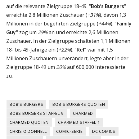
auf die relevante Zielgruppe 18-49.
"Bob’s Burgers"
erreichte 2,8 Millionen Zuschauer (
+31%
), davon 1,3
Millionen in der begehrten Zielgruppe (
+44%
).
"Family
Guy"
zog um
29%
an und erreichte 2,6 Millionen
Zuschauer. In der Zielgruppe schalteten 1,1 Millionen
18- bis 49-Jährige ein (
+22%
).
"Rel"
war mit 1,5
Millionen Zuschauern unverändert, legte aber in der
Zielgruppe 18-49 um
20%
auf 600,000 Interessierte
zu.
BOB'S BURGERS
BOB'S BURGERS QUOTEN
BOBS BURGERS STAFFEL 9
CHARMED
CHARMED QUOTEN
CHARMED STAFFEL 1
CHRIS O'DONNELL
COMIC-SERIE
DC COMICS