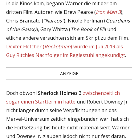
in die Kinos kam, begann Warner die mit der am
dritten Film. Autoren wie Drew Pearce (
Iron Man 3
),
Chris Brancato (
"Narcos"
), Nicole Perlman (
Guardians
of the Galaxy
), Gary Whitta (
The Book of Eli
) und
etliche andere versuchten sich am Skript zu dem Film.
Dexter Fletcher (
Rocketman
) wurde im Juli 2019 als
Guy Ritchies Nachfolger im Regiestuhl angekündigt
.
ANZEIGE
Doch obwohl
Sherlock Holmes 3
zwischenzeitlich
sogar einen Starttermin hatte
und Robert Downey Jr
nicht länger durch seine Verpflichtungen an das
Marvel-Universum zeitlich eingebunden war, hat sich
die Fortsetzung bis heute nicht materialisiert. Warner
und Downey Jr. glauben jedoch nicht nur fest daran,