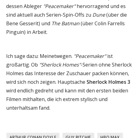
dessen Ableger
"Peacemaker"
hervorragend und es
sind aktuell auch Serien-Spin-Offs zu
Dune
(über die
Bene Gesserit) und
The Batman
(über Colin Farrells
Pinguin) in Arbeit.
Ich sage dazu: Meinetwegen.
"Peacemaker"
ist
großartig. Ob
"Sherlock Homes"
-Serien ohne Sherlock
Holmes das Interesse der Zuschauer packen können,
wird sich noch zeigen. Hauptsache
Sherlock Holmes 3
wird endlich gedreht und kann mit den ersten beiden
Filmen mithalten, die ich extrem stylisch und
unterhaltsam fand.
ARTHUR CONAN DOYLE
GUY RITCHIE
HBO MAX