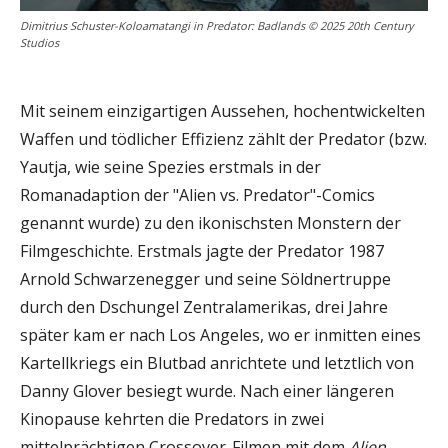
Dimitrius Schuster-Koloamatangi in Predator: Badlands © 2025 20th Century
Studios
Mit seinem einzigartigen Aussehen, hochentwickelten
Waffen und tödlicher Effizienz zählt der Predator (bzw.
Yautja, wie seine Spezies erstmals in der
Romanadaption der "Alien vs. Predator"-Comics
genannt wurde) zu den ikonischsten Monstern der
Filmgeschichte. Erstmals jagte der Predator 1987
Arnold Schwarzenegger und seine Söldnertruppe
durch den Dschungel Zentralamerikas, drei Jahre
später kam er nach Los Angeles, wo er inmitten eines
Kartellkriegs ein Blutbad anrichtete und letztlich von
Danny Glover besiegt wurde. Nach einer längeren
Kinopause kehrten die Predators in zwei
mittelprächtigen Crossover-Filmen mit dem
Alien
-