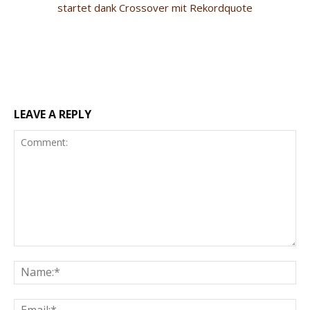
startet dank Crossover mit Rekordquote
LEAVE A REPLY
Comment:
Na
Ema