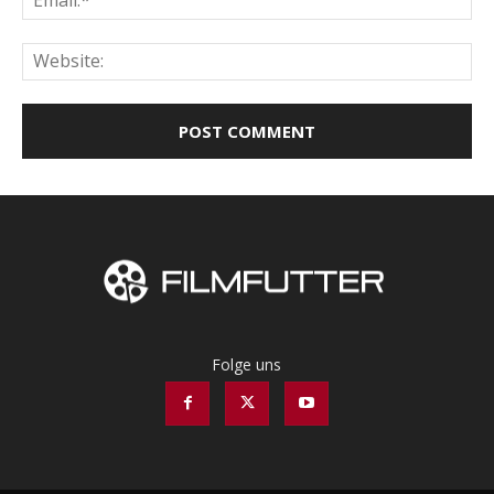
Web
Folge uns