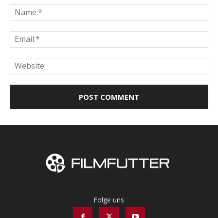
Na
Ema
Web
Folge uns