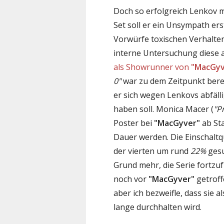
Doch so erfolgreich Lenkov m
Set soll er ein Unsympath e
Vorwürfe toxischen Verhalte
interne Untersuchung diese 
als Showrunner von
"MacGyv
0"
war zu dem Zeitpunkt bere
er sich wegen Lenkovs abfäll
haben soll. Monica Macer (
"P
Poster bei
"MacGyver"
ab Sta
Dauer werden. Die Einschalt
der vierten um rund
22%
gesu
Grund mehr, die Serie fortzu
noch vor
"MacGyver"
getroff
aber ich bezweifle, dass sie 
lange durchhalten wird.