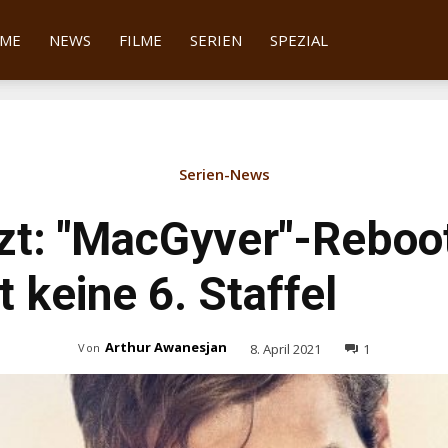
tter
ME
NEWS
FILME
SERIEN
SPEZIAL
Serien-News
zt: "MacGyver"-Reboo
keine 6. Staffel
Arthur Awanesjan
8. April 2021
1
Von