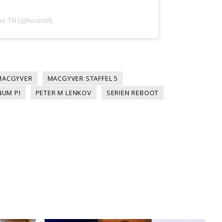
s Till (@lucastill)
MACGYVER
MACGYVER STAFFEL 5
UM PI
PETER M LENKOV
SERIEN REBOOT