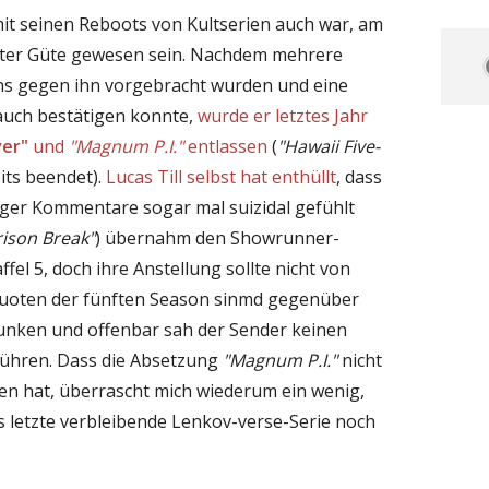
it seinen Reboots von Kultserien auch war, am
rster Güte gewesen sein. Nachdem mehrere
ns gegen ihn vorgebracht wurden und eine
auch bestätigen konnte,
wurde er letztes Jahr
er"
und
"Magnum P.I."
entlassen
(
"Hawaii Five-
its beendet).
Lucas Till selbst hat enthüllt
, dass
iger Kommentare sogar mal suizidal gefühlt
rison Break"
) übernahm den Showrunner-
ffel 5, doch ihre Anstellung sollte nicht von
quoten der fünften Season sinmd gegenüber
nken und offenbar sah der Sender keinen
führen. Dass die Absetzung
"Magnum P.I."
nicht
en hat, überrascht mich wiederum ein wenig,
als letzte verbleibende Lenkov-verse-Serie noch