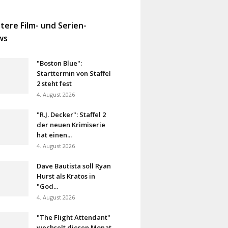
tere Film- und Serien-
ws
"Boston Blue":
Starttermin von Staffel
2 steht fest
4. August 2026
"R.J. Decker": Staffel 2
der neuen Krimiserie
hat einen...
4. August 2026
Dave Bautista soll Ryan
Hurst als Kratos in
"God...
4. August 2026
"The Flight Attendant"
wechselt diesen Monat