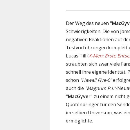
Der Weg des neuen
"MacGyv
Schwierigkeiten. Die von Jam
negativen Reaktionen auf de
Testvorführungen komplett ve
Lucas Till (
X-Men: Erste Ents
sträubten sich zwar viele Fan
schnell ihre eigene Identtät.
schon
"Hawaii Five-0"
erfolgr
auch die
"Magnum P.I."
-Neuau
"MacGyver"
zu einem nicht g
Quotenbringer für den Sender
im selben Universum, was ei
ermöglichte.