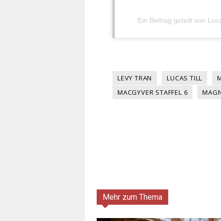
Ein Beitrag geteilt von Luca
LEVY TRAN
LUCAS TILL
MACGYVER STAFFEL 6
MAGN
Mehr zum Thema