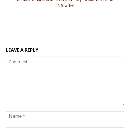
2. Staffel
LEAVE A REPLY
Comment:
Na