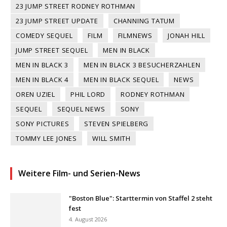
23 JUMP STREET RODNEY ROTHMAN
23 JUMP STREET UPDATE
CHANNING TATUM
COMEDY SEQUEL
FILM
FILMNEWS
JONAH HILL
JUMP STREET SEQUEL
MEN IN BLACK
MEN IN BLACK 3
MEN IN BLACK 3 BESUCHERZAHLEN
MEN IN BLACK 4
MEN IN BLACK SEQUEL
NEWS
OREN UZIEL
PHIL LORD
RODNEY ROTHMAN
SEQUEL
SEQUEL NEWS
SONY
SONY PICTURES
STEVEN SPIELBERG
TOMMY LEE JONES
WILL SMITH
Weitere Film- und Serien-News
"Boston Blue": Starttermin von Staffel 2 steht
fest
4. August 2026