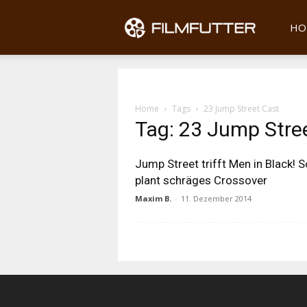
Filmfu
HO
Home
Tags
23 Jump Street Cast
Tag: 23 Jump Stre
Jump Street trifft Men in Black! 
plant schräges Crossover
Maxim B.
-
11. Dezember 2014