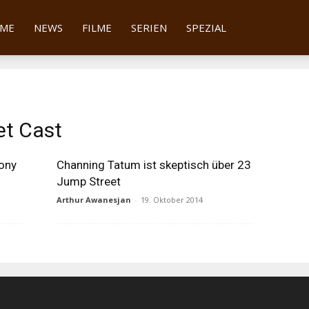
tter
ME
NEWS
FILME
SERIEN
SPEZIAL
et Cast
Sony
Channing Tatum ist skeptisch über 23
Jump Street
Arthur Awanesjan
-
19. Oktober 2014