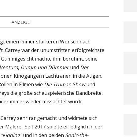
ANZEIGE
gt einen immer stärkeren Wunsch nach
. Carrey war der unumstritten erfolgreichste
 Gummigesicht machte ihm berühmt, seine
 Ventura
,
Dumm und Dümmer
und
Der
lionen Kinogängern Lachtränen in die Augen.
ollen in Filmen wie
Die Truman Show
und
reys die große schauspielerische Bandbreite,
ider immer wieder missachtet wurde.
h Carrey sehr rar gemacht und widmete sich
 Malerei. Seit 2017 spielte er lediglich in der
e
"Kidding"
und in den beiden
Sonic-the-