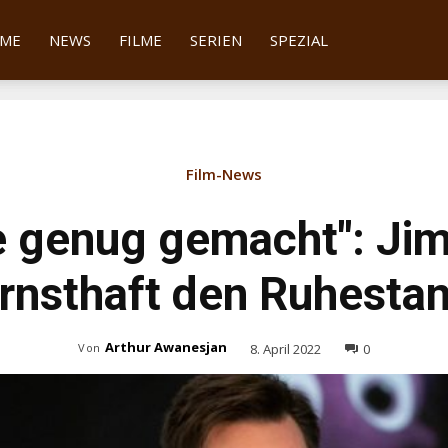
tter
ME
NEWS
FILME
SERIEN
SPEZIAL
Film-News
e genug gemacht": Jim
rnsthaft den Ruhesta
Arthur Awanesjan
8. April 2022
0
Von