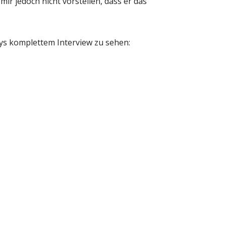
 mir jedoch nicht vorstellen, dass er das
eys komplettem Interview zu sehen: