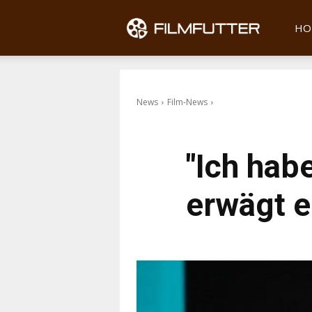
Filmfu
HO
News
Film-News
"Ich hab
erwägt e