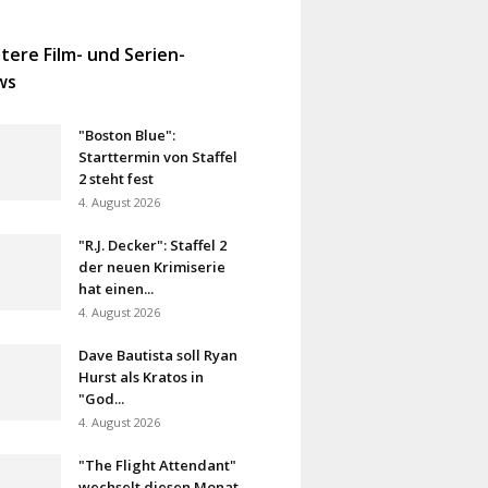
tere Film- und Serien-
ws
"Boston Blue":
Starttermin von Staffel
2 steht fest
4. August 2026
"R.J. Decker": Staffel 2
der neuen Krimiserie
hat einen...
4. August 2026
Dave Bautista soll Ryan
Hurst als Kratos in
"God...
4. August 2026
"The Flight Attendant"
wechselt diesen Monat