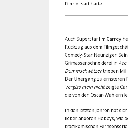
Filmset satt hatte.
Auch Superstar
Jim Carrey
he
Rückzug aus dem Filmgeschäft
Comedy-Star Neunziger. Sein
Grimassenschneiderei in
Ace
Dummschwätzer
trieben Mil
Der Übergang zu ernsteren R
Vergiss mein nicht
zeigte Car
die von den Oscar-Wählern le
In den letzten Jahren hat sic
lieber anderen Hobbys, wie der
tragikomischen Fernsehseri