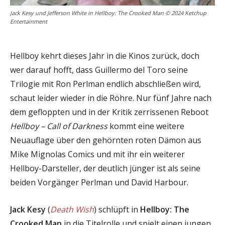
Jack Kesy und Jefferson White in Hellboy: The Crooked Man © 2024 Ketchup
Entertainment
Hellboy kehrt dieses Jahr in die Kinos zurück, doch
wer darauf hofft, dass Guillermo del Toro seine
Trilogie mit Ron Perlman endlich abschließen wird,
schaut leider wieder in die Röhre. Nur fünf Jahre nach
dem gefloppten und in der Kritik zerrissenen Reboot
Hellboy – Call of Darkness
kommt eine weitere
Neuauflage über den gehörnten roten Dämon aus
Mike Mignolas Comics und mit ihr ein weiterer
Hellboy-Darsteller, der deutlich jünger ist als seine
beiden Vorgänger Perlman und David Harbour.
Jack Kesy
(
Death Wish
) schlüpft in
Hellboy: The
Crooked Man
in die Titelrolle und spielt einen jungen