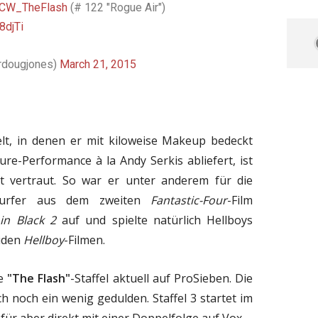
CW_TheFlash
(# 122 "Rogue Air")
8djTi
rdougjones)
March 21, 2015
ielt, in denen er mit kiloweise Makeup bedeckt
re-Performance à la Andy Serkis abliefert, ist
ut vertraut. So war er unter anderem für die
Surfer aus dem zweiten
Fantastic-Four
-Film
in Black 2
auf und spielte natürlich Hellboys
eiden
Hellboy
-Filmen.
te
"The Flash"
-Staffel aktuell auf ProSieben. Die
 noch ein wenig gedulden. Staffel 3 startet im
für aber direkt mit einer Doppelfolge auf Vox.