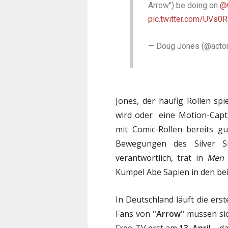
Arrow") be doing on
@
pic.twitter.com/UVs0R
— Doug Jones (@acto
Jones, der häufig Rollen sp
wird oder eine Motion-Captu
mit Comic-Rollen bereits g
Bewegungen des Silver 
verantwortlich, trat in
Men 
Kumpel Abe Sapien in den b
In Deutschland läuft die ers
Fans von
"Arrow"
müssen sich
Free-TV erst am
13. April
– da