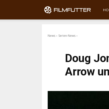
Filmfu
HO
News
Serien-News
Doug Jon
Arrow un