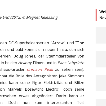
Wei
he End (2012)
©
Magnet Releasing
Ne
es den DC-Superheldenserien
"Arrow"
und
"The
ln und bald kommt ein neuer hinzu, den sich
werden.
Doug Jones
, der Stammdarsteller von
e in beiden
Hellboy
-Filmen und in
Pans Labyrinth
khaus-Grusler
Crimson Peak
zu sehen sein),
onat die Rolle des Antagonisten Jake Simmons
ics kann seine Figur Elektrizität und Blitze
ich Marvels Bösewicht Electro), doch seine
Fernsehen etwas abgeändert. Darin kann er
eren. Doch nun zum interessanten Teil: