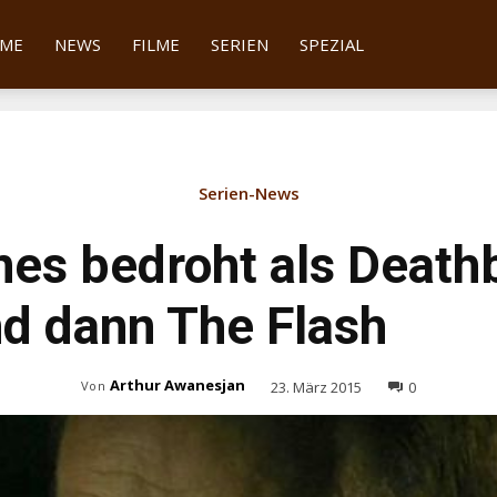
tter
ME
NEWS
FILME
SERIEN
SPEZIAL
Serien-News
es bedroht als Deathb
d dann The Flash
Arthur Awanesjan
23. März 2015
0
Von