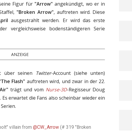
eine Figur für
"Arrow"
angekündigt, wo er in
Staffel,
"Broken Arrow"
, auftreten wird. Diese
pril
ausgestrahlt werden. Er wird das erste
er vergleichsweise bodenständigeren Serie
ANZEIGE
st über seinen
Twitter
-Account (siehe unten)
"The Flash"
auftreten wird, und zwar in der 22.
Air"
trägt und vom
Nurse-3D
-Regisseur Doug
 Es erwartet die Fans also scheinbar wieder ein
Serien.
lt" villain from
@CW_Arrow
(# 319 "Broken