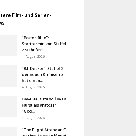
tere Film- und Serien-
ws
"Boston Blue":
Starttermin von Staffel
2 steht fest
4. August 2026
"R.J. Decker": Staffel 2
der neuen Krimiserie
hat einen...
4. August 2026
Dave Bautista soll Ryan
Hurst als Kratos in
"God...
4. August 2026
"The Flight Attendant"
wechselt diesen Monat