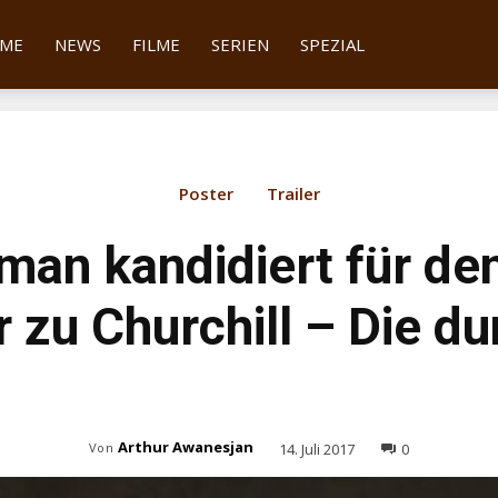
tter
ME
NEWS
FILME
SERIEN
SPEZIAL
Poster
Trailer
man kandidiert für de
r zu Churchill – Die d
Arthur Awanesjan
14. Juli 2017
0
Von