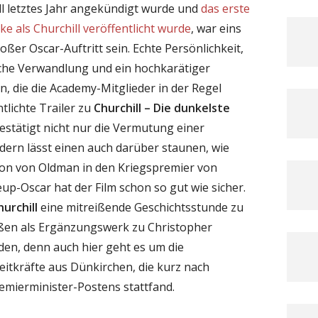
l letztes Jahr angekündigt wurde und
das erste
e als Churchill veröffentlicht wurde
, war eins
ßer Oscar-Auftritt sein. Echte Persönlichkeit,
sche Verwandlung und ein hochkarätiger
en, die die Academy-Mitglieder in der Regel
tlichte Trailer zu
Churchill – Die dunkelste
bestätigt nicht nur die Vermutung einer
ern lässt einen auch darüber staunen, wie
ion von Oldman in den Kriegspremier von
up-Oscar hat der Film schon so gut wie sicher.
hurchill
eine mitreißende Geschichtsstunde zu
ßen als Ergänzungswerk zu Christopher
en, denn auch hier geht es um die
reitkräfte aus Dünkirchen, die kurz nach
emierminister-Postens stattfand.