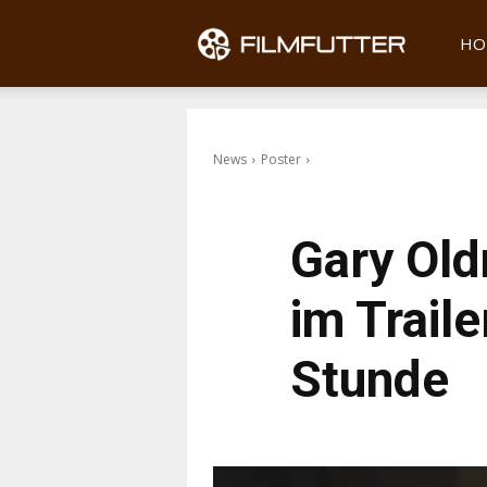
Filmfu
HO
News
Poster
Gary Old
im Traile
Stunde