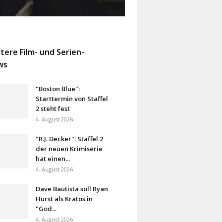
tere Film- und Serien-
ws
"Boston Blue":
Starttermin von Staffel
2 steht fest
4. August 2026
"R.J. Decker": Staffel 2
der neuen Krimiserie
hat einen...
4. August 2026
Dave Bautista soll Ryan
Hurst als Kratos in
"God...
4. August 2026