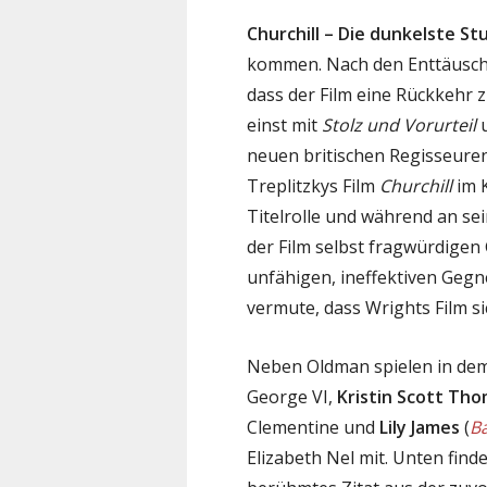
Churchill – Die dunkelste S
kommen. Nach den Enttäusc
dass der Film eine Rückkehr z
einst mit
Stolz und Vorurteil
neuen britischen Regisseuren 
Treplitzkys Film
Churchill
im K
Titelrolle und während an se
der Film selbst fragwürdigen 
unfähigen, ineffektiven Gegne
vermute, dass Wrights Film si
Neben Oldman spielen in de
George VI,
Kristin Scott Th
Clementine und
Lily James
(
Ba
Elizabeth Nel mit. Unten find