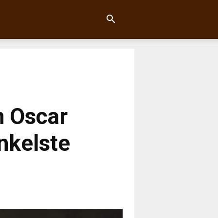
n Oscar
unkelste