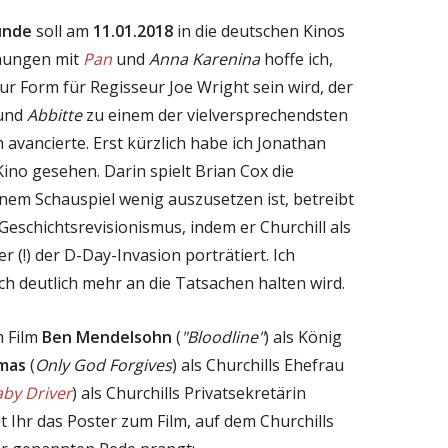
tunde
soll am
11.01.2018
in die deutschen Kinos
hungen mit
Pan
und
Anna Karenina
hoffe ich,
ur Form für Regisseur Joe Wright sein wird, der
und
Abbitte
zu einem der vielversprechendsten
avancierte. Erst kürzlich habe ich Jonathan
ino gesehen. Darin spielt Brian Cox die
inem Schauspiel wenig auszusetzen ist, betreibt
Geschichtsrevisionismus, indem er Churchill als
r (!) der D-Day-Invasion porträtiert. Ich
ch deutlich mehr an die Tatsachen halten wird.
m Film
Ben Mendelsohn
(
"Bloodline"
) als König
omas
(
Only God Forgives
) als Churchills Ehefrau
by Driver
) als Churchills Privatsekretärin
et Ihr das Poster zum Film, auf dem Churchills