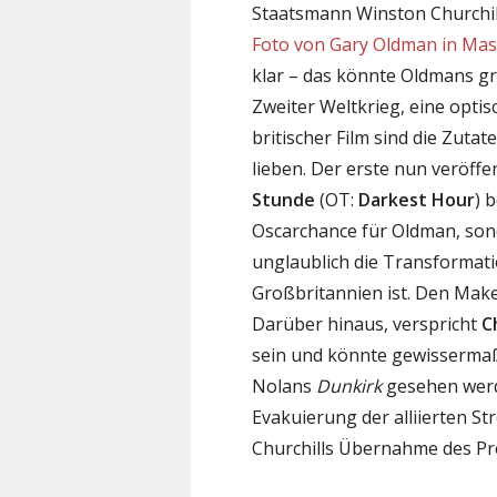
Staatsmann Winston Churchil
Foto von Gary Oldman in Mask
klar – das könnte Oldmans gro
Zweiter Weltkrieg, eine opti
britischer Film sind die Zutat
lieben. Der erste nun veröffen
Stunde
(OT:
Darkest Hour
) 
Oscarchance für Oldman, sond
unglaublich die Transformat
Großbritannien ist. Den Make
Darüber hinaus, verspricht
C
sein und könnte gewisserma
Nolans
Dunkirk
gesehen werd
Evakuierung der alliierten St
Churchills Übernahme des Pr