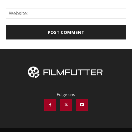
Web
Folge uns