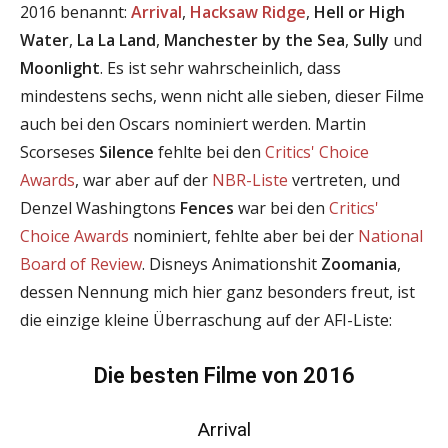
2016 benannt:
Arrival
,
Hacksaw Ridge
,
Hell or High
Water
,
La La Land
,
Manchester by the Sea
,
Sully
und
Moonlight
. Es ist sehr wahrscheinlich, dass
mindestens sechs, wenn nicht alle sieben, dieser Filme
auch bei den Oscars nominiert werden. Martin
Scorseses
Silence
fehlte bei den
Critics' Choice
Awards
, war aber auf der
NBR-Liste
vertreten, und
Denzel Washingtons
Fences
war bei den
Critics'
Choice Awards
nominiert, fehlte aber bei der
National
Board of Review
. Disneys Animationshit
Zoomania
,
dessen Nennung mich hier ganz besonders freut, ist
die einzige kleine Überraschung auf der AFI-Liste:
Die besten Filme von 2016
Arrival