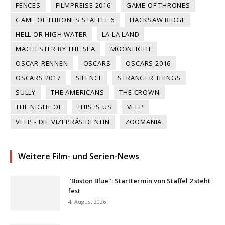
FENCES
FILMPREISE 2016
GAME OF THRONES
GAME OF THRONES STAFFEL 6
HACKSAW RIDGE
HELL OR HIGH WATER
LA LA LAND
MACHESTER BY THE SEA
MOONLIGHT
OSCAR-RENNEN
OSCARS
OSCARS 2016
OSCARS 2017
SILENCE
STRANGER THINGS
SULLY
THE AMERICANS
THE CROWN
THE NIGHT OF
THIS IS US
VEEP
VEEP - DIE VIZEPRÄSIDENTIN
ZOOMANIA
Weitere Film- und Serien-News
"Boston Blue": Starttermin von Staffel 2 steht
fest
4. August 2026