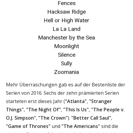
Fences
Hacksaw Ridge
Hell or High Water
La La Land
Manchester by the Sea
Moonlight
Silence
Sully
Zoomania
Mehr Überraschungen gab es auf der Bestenliste der
Serien von 2016. Sechs der zehn prämierten Serien
starteten erst dieses Jahr (
"Atlanta"
,
"Stranger
Things"
,
"The Night Of"
,
"This Is Us"
,
"The People v.
O.J. Simpson"
,
"The Crown"
).
"Better Call Saul"
,
"Game of Thrones"
und
"The Americans"
sind die