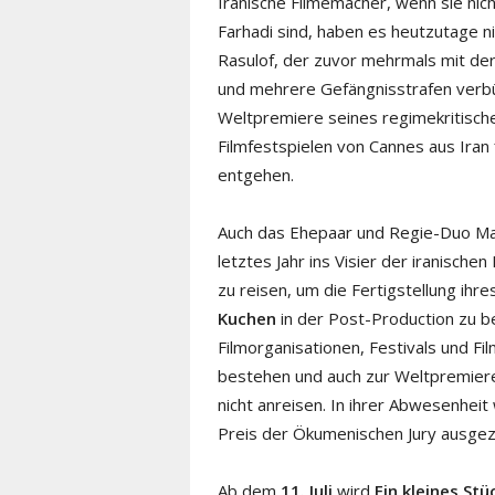
Iranische Filmemacher, wenn sie ni
Farhadi sind, haben es heutzutage n
Rasulof, der zuvor mehrmals mit der
und mehrere Gefängnisstrafen verbüß
Weltpremiere seines regimekritisc
Filmfestspielen von Cannes aus Iran
entgehen.
Auch das Ehepaar und Regie-Duo M
letztes Jahr ins Visier der iranische
zu reisen, um die Fertigstellung ih
Kuchen
in der Post-Production zu be
Filmorganisationen, Festivals und F
bestehen und auch zur Weltpremiere i
nicht anreisen. In ihrer Abwesenhei
Preis der Ökumenischen Jury ausgez
Ab dem
11. Juli
wird
Ein kleines St