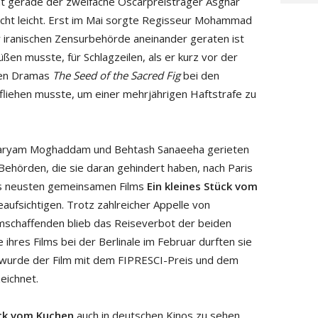
cht gerade der zweifache Oscarpreisträger Asghar
icht leicht. Erst im Mai sorgte Regisseur Mohammad
 iranischen Zensurbehörde aneinander geraten ist
en musste, für Schlagzeilen, als er kurz vor der
hen Dramas
The Seed of the Sacred Fig
bei den
 fliehen musste, um einer mehrjährigen Haftstrafe zu
aryam Moghaddam und Behtash Sanaeeha gerieten
n Behörden, die sie daran gehindert haben, nach Paris
res neusten gemeinsamen Films
Ein kleines Stück vom
aufsichtigen. Trotz zahlreicher Appelle von
ilmschaffenden blieb das Reiseverbot der beiden
hres Films bei der Berlinale im Februar durften sie
t wurde der Film mit dem FIPRESCI-Preis und dem
eichnet.
ück vom Kuchen
auch in deutschen Kinos zu sehen