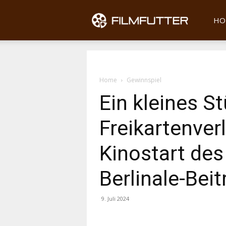
Filmfu
HO
Home
Gewinnspiel
Ein kleines S
Freikartenve
Kinostart des
Berlinale-Beit
9. Juli 2024