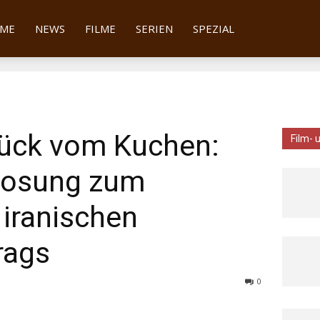
tter
ME
NEWS
FILME
SERIEN
SPEZIAL
tück vom Kuchen:
Film- 
rlosung zum
 iranischen
rags
0