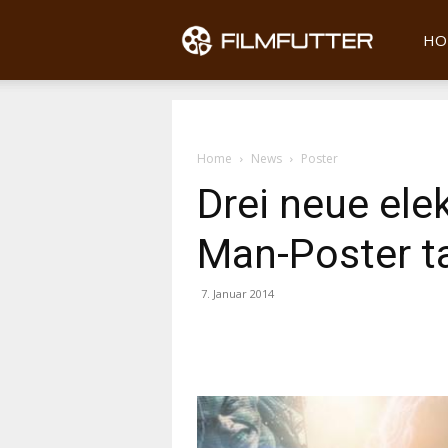
Filmfu
HO
Home
News
Poster
Drei neue ele
Man-Poster t
7. Januar 2014