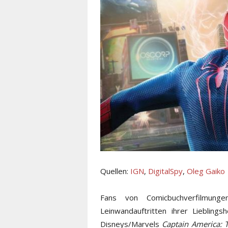
Quellen:
IGN
,
DigitalSpy
,
Oleg Gaiko
Fans von Comicbuchverfilmung
Leinwandauftritten ihrer Liebling
Disneys/Marvels
Captain America: T