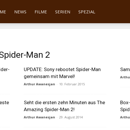
tter
ME
NEWS
FILME
SERIEN
SPEZIAL
Spider-Man 2
ider-
UPDATE: Sony rebootet Spider-Man
Sam 
gemeinsam mit Marvel!
Arth
Arthur Awanesjan
-
10. Februar 2015
Beste
Seht die ersten zehn Minuten aus The
Box-
Amazing Spider-Man 2!
Spid
Arthur Awanesjan
-
29. August 2014
Arth