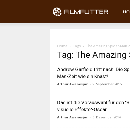
Filmfu
HO
Home
Tags
The Amazing Spider-Man 2
Tag: The Amazing 
Andrew Garfield tritt nach: Die Sp
Man-Zeit wie ein Knast!
Arthur Awanesjan
-
2. September 2015
Das ist die Vorauswahl für den "
visuelle Effekte"-Oscar
Arthur Awanesjan
-
6. Dezember 2014