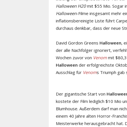
Halloween H20
mit $55 Mio. Sogar i
Halloween
-Filme insgesamt mehr ei
inflationsbereinigte Liste führt Carp
durchaus denkbar, dass der neue Stre
David Gordon Greens
Halloween
, 
der alle Nachfolger ignoriert, verfe
Wochen zuvor von
Venom
mit $80,3
Halloween
der erfolgreichste Oktob
Ausschlag für
Venom
s Triumph gab s
Der gigantische Start von
Hallowee
kostete der Film lediglich $10 Mio un
Blumhouse. Außerdem darf man nicht
einem 40 Jahre alten Horror-Franchis
Meisterwerke herausgebracht hat. 