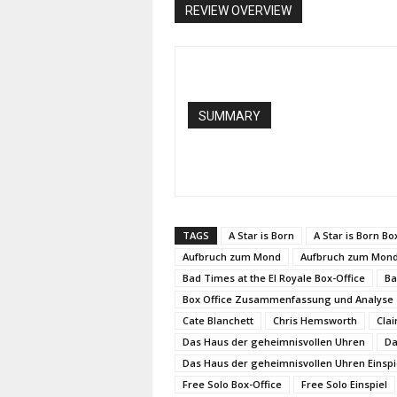
REVIEW OVERVIEW
SUMMARY
TAGS
A Star is Born
A Star is Born Bo
Aufbruch zum Mond
Aufbruch zum Mond
Bad Times at the El Royale Box-Office
Ba
Box Office Zusammenfassung und Analyse
Cate Blanchett
Chris Hemsworth
Clai
Das Haus der geheimnisvollen Uhren
Da
Das Haus der geheimnisvollen Uhren Einspi
Free Solo Box-Office
Free Solo Einspiel