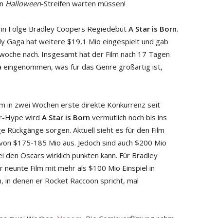
en
Halloween
-Streifen warten müssen!
al in Folge Bradley Coopers Regiedebüt
A Star is Born
.
 Gaga hat weitere $19,1 Mio eingespielt und gab
oche nach. Insgesamt hat der Film nach 17 Tagen
a eingenommen, was für das Genre großartig ist,
lm in zwei Wochen erste direkte Konkurrenz seit
r-Hype wird
A Star is Born
vermutlich noch bis ins
ge Rückgänge sorgen. Aktuell sieht es für den Film
von $175-185 Mio aus. Jedoch sind auch $200 Mio
bei den Oscars wirklich punkten kann. Für Bradley
r neunte Film mit mehr als $100 Mio Einspiel in
 in denen er Rocket Raccoon spricht, mal