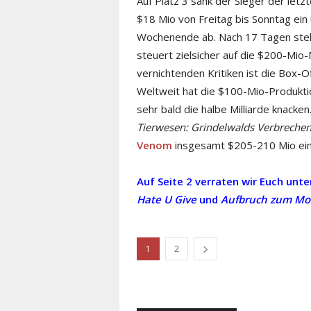
Auf Platz 3 sank der Sieger der let
$18 Mio von Freitag bis Sonntag ei
Wochenende ab. Nach 17 Tagen steht
steuert zielsicher auf die $200-Mio
vernichtenden Kritiken ist die Box
Weltweit hat die $100-Mio-Produkt
sehr bald die halbe Milliarde knack
Tierwesen: Grindelwalds Verbreche
Venom
insgesamt $205-210 Mio einn
Auf Seite 2 verraten wir Euch unt
Hate U Give
und
Aufbruch zum M
1
2