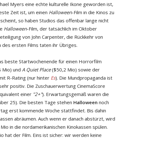
ichael Myers eine echte kulturelle Ikone geworden ist,
este Zeit ist, um einen
Halloween
-Film in die Kinos zu
rscheint, so haben Studios das offenbar lange nicht
te
Halloween
-Film, der tatsächlich im Oktober
eteiligung von John Carpenter, die Rückkehr von
m des ersten Films taten ihr Übriges.
as beste Startwochenende für einen Horrorfilm
8 Mio) und
A Quiet Place
($50,2 Mio) sowie der
mit R-Rating (nur hinter
Es
). Die Mundpropaganda ist
h sehr positiv. Die Zuschauerwertung CinemaScore
quivalent einer
"2+"
). Erwartungsgemäß waren die
ber 25). Die besten Tage stehen
Halloween
noch
tag erst kommende Woche stattfindet. Bis dahin
okassen abräumen. Auch wenn er danach abstürzt, wird
io in die nordamerikanischen Kinokassen spülen.
 hat der Film. Eins ist sicher: wir werden keine