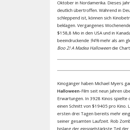
Oktober in Nordamerika. Dieses Jah
deutlich übertroffen. Während in Deu
schleppend ist, können sich Kinobetr
beklagen. Vergangenes Wochenend
$158,8 Mio in den USA und in Kanada
beeindruckende
94%
mehr als am gl
Boo 2! A Madea Halloween
die Chart
Kinogänger haben Michael Myers ganz
Halloween
-Film seit neun Jahren ü
Erwartungen. In 3928 Kinos spielte 
einen Schnitt von $19405 pro Kino. L
ersten drei Tagen bereits mehr eing
seiner gesamten Laufzeit. Rob Zombi
bislang der einspielstärkste Teil de