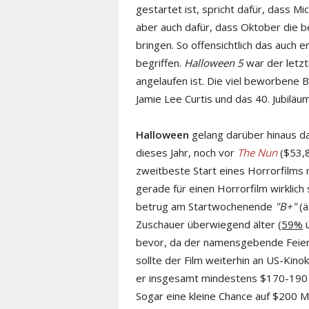
gestartet ist, spricht dafür, dass M
aber auch dafür, dass Oktober die b
bringen. So offensichtlich das auch e
begriffen.
Halloween 5
war der letz
angelaufen ist. Die viel beworbene B
Jamie Lee Curtis und das 40. Jubiläu
Halloween
gelang darüber hinaus d
dieses Jahr, noch vor
The Nun
($53,
zweitbeste Start eines Horrorfilms 
gerade für einen Horrorfilm wirklic
betrug am Startwochenende
"B+"
(ä
Zuschauer überwiegend älter (
59%
ü
bevor, da der namensgebende Feier
sollte der Film weiterhin an US-Kin
er insgesamt mindestens $170-190 M
Sogar eine kleine Chance auf $200 Mio