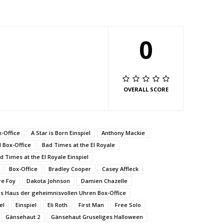
0
OVERALL SCORE
x-Office
A Star is Born Einspiel
Anthony Mackie
 Box-Office
Bad Times at the El Royale
d Times at the El Royale Einspiel
Box-Office
Bradley Cooper
Casey Affleck
re Foy
Dakota Johnson
Damien Chazelle
s Haus der geheimnisvollen Uhren Box-Office
el
Einspiel
Eli Roth
First Man
Free Solo
Gänsehaut 2
Gänsehaut Gruseliges Halloween