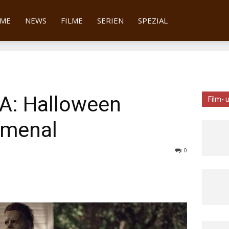
tter
ME
NEWS
FILME
SERIEN
SPEZIAL
SA: Halloween
Film- 
omenal
0