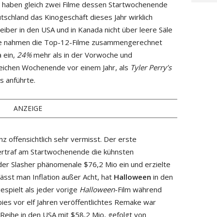
r haben gleich zwei Filme dessen Startwochenende
tschland das Kinogeschäft dieses Jahr wirklich
eiber in den USA und in Kanada nicht über leere Säle
e nahmen die Top-12-Filme zusammengerechnet
 ein,
24%
mehr als in der Vorwoche und
eichen Wochenende vor einem Jahr, als
Tyler Perry’s
s anführte.
ANZEIGE
 offensichtlich sehr vermisst. Der erste
bertraf am Startwochenende die kühnsten
der Slasher phänomenale $76,2 Mio ein und erzielte
ässt man Inflation außer Acht, hat
Halloween
in den
espielt als jeder vorige
Halloween
-Film während
es vor elf Jahren veröffentlichtes Remake war
r Reihe in den USA mit $58,2 Mio, gefolgt von