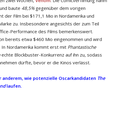
zten zwei Wochen,
Venom
. Die Comicverfilmung nahm
n und baute
48,5%
gegenüber dem vorigen
 der Film bei $171,1 Mio in Nordamerika und
-Marke zu. Insbesondere angesichts der zum Teil
-Office-Performance des Films bemerkenswert.
ion bereits etwa $460 Mio eingenommen und wird
en. In Nordamerika kommt erst mit
Phantastische
n
echte Blockbuster-Konkurrenz auf ihn zu, sodass
ehmen dürfte, bevor er die Kinos verlässt.
er anderem, wie potenzielle Oscarkandidaten
The
ond
laufen.