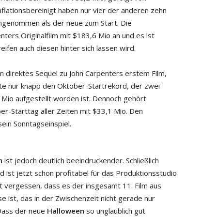
nflationsbereinigt haben nur vier der anderen zehn
ngenommen als der neue zum Start. Die
enters Originalfilm mit $183,6 Mio an und es ist
ifen auch diesen hinter sich lassen wird.
ein direktes Sequel zu John Carpenters erstem Film,
hlte nur knapp den Oktober-Startrekord, der zwei
 Mio aufgestellt worden ist. Dennoch gehört
er-Starttag aller Zeiten mit $33,1 Mio. Den
ein Sonntagseinspiel.
n
ist jedoch deutlich beeindruckender. Schließlich
d ist jetzt schon profitabel für das Produktionsstudio
 vergessen, dass es der insgesamt 11. Film aus
e ist, das in der Zwischenzeit nicht gerade nur
Dass der neue
Halloween
so unglaublich gut