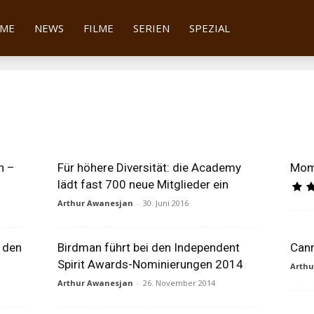
tter
ME
NEWS
FILME
SERIEN
SPEZIAL
h –
Für höhere Diversität: die Academy
Momm
lädt fast 700 neue Mitglieder ein
Arthur Awanesjan
-
30. Juni 2016
 den
Birdman führt bei den Independent
Cann
Spirit Awards-Nominierungen 2014
Arth
Arthur Awanesjan
-
26. November 2014