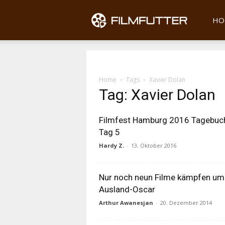
Filmfu
HO
Home
Tags
Xavier Dolan
Tag: Xavier Dolan
Filmfest Hamburg 2016 Tagebuc
Tag 5
Hardy Z.
-
13. Oktober 2016
Nur noch neun Filme kämpfen um
Ausland-Oscar
Arthur Awanesjan
-
20. Dezember 2014