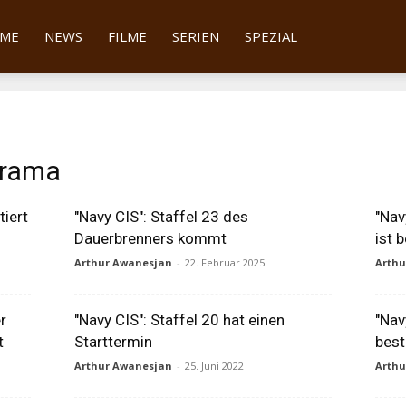
tter
ME
NEWS
FILME
SERIEN
SPEZIAL
rrama
tiert
"Navy CIS": Staffel 23 des
"Nav
Dauerbrenners kommt
ist b
Arthur Awanesjan
-
22. Februar 2025
Arth
r
"Navy CIS": Staffel 20 hat einen
"Navy
t
Starttermin
best
Arthur Awanesjan
-
25. Juni 2022
Arth