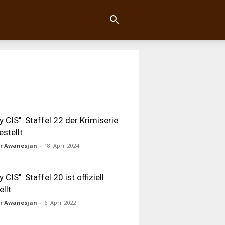
y CIS": Staffel 22 der Krimiserie
estellt
ur Awanesjan
-
18. April 2024
 CIS": Staffel 20 ist offiziell
ellt
ur Awanesjan
-
6. April 2022