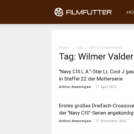
Filmfu
HO
Home
Tags
Wilmer Valderrama
Tag: Wilmer Valde
"Navy CIS L.A."-Star LL Cool J gas
in Staffel 22 der Mutterserie
Arthur Awanesjan
-
17. April 2025
Erstes großes Dreifach-Crossove
der "Navy CIS"-Serien angekündig
Arthur Awanesjan
-
17. November 2022