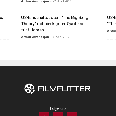
Arthur Awanesjan
-
22. April 2017
u,
US-Einschaltquoten: "The Big Bang
US-E
Theory" mit niedrigster Quote seit
"The
fünf Jahren
Arth
Arthur Awanesjan
-
6. April 2017
Folge uns