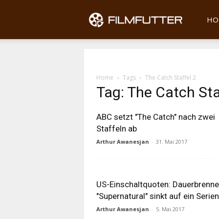
Filmfu
HO
Home
Tags
The Catch Staffel 2
Tag: The Catch Sta
ABC setzt "The Catch" nach zwei
Staffeln ab
Arthur Awanesjan
-
31. Mai 2017
US-Einschaltquoten: Dauerbrenne
"Supernatural" sinkt auf ein Serien
Arthur Awanesjan
-
5. Mai 2017