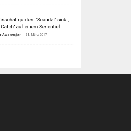
inschaltquoten: "Scandal" sinkt,
 Catch" auf einem Serientief
ur Awanesjan
-
31. März 2017