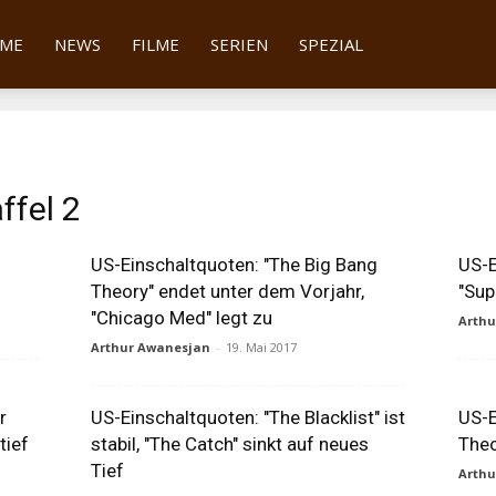
tter
ME
NEWS
FILME
SERIEN
SPEZIAL
ffel 2
US-Einschaltquoten: "The Big Bang
US-E
Theory" endet unter dem Vorjahr,
"Sup
"Chicago Med" legt zu
Arth
Arthur Awanesjan
-
19. Mai 2017
r
US-Einschaltquoten: "The Blacklist" ist
US-E
tief
stabil, "The Catch" sinkt auf neues
Theo
Tief
Arth