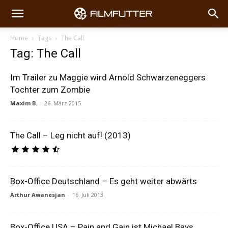
Home
Tags
The Call
Tag: The Call
Im Trailer zu Maggie wird Arnold Schwarzeneggers
Tochter zum Zombie
Maxim B.
-
26. März 2015
The Call – Leg nicht auf! (2013)
Box-Office Deutschland – Es geht weiter abwärts
Arthur Awanesjan
-
16. Juli 2013
Box-Office USA – Pain and Gain ist Michael Bays