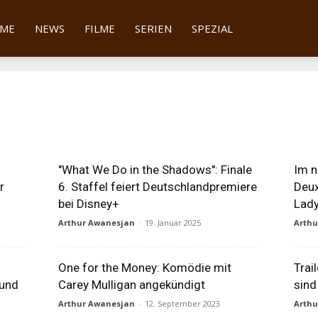
tter
ME
NEWS
FILME
SERIEN
SPEZIAL
n
"What We Do in the Shadows": Finale
Im n
r
6. Staffel feiert Deutschlandpremiere
Deux
bei Disney+
Lady
Arthur Awanesjan
-
19. Januar 2025
Arth
One for the Money: Komödie mit
Trail
 und
Carey Mulligan angekündigt
sin
Arthur Awanesjan
-
12. September 2023
Arth