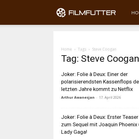
Filmfu
HO
Home
Tags
Steve Coogan
Tag: Steve Cooga
Joker: Folie à Deux: Einer der
polarisierendsten Kassenflops de
letzten Jahre kommt zu Netflix
Arthur Awanesjan
-
17. April 2026
Joker: Folie à Deux: Erster Teaser
zum Sequel mit Joaquin Phoenix
Lady Gaga!