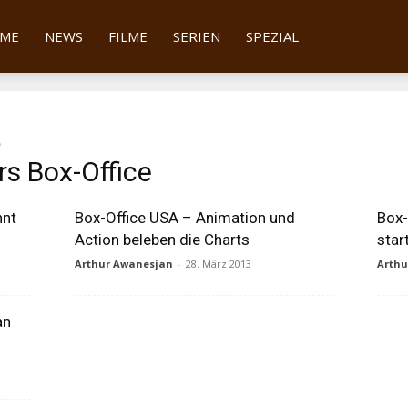
tter
ME
NEWS
FILME
SERIEN
SPEZIAL
e
rs Box-Office
nnt
Box-Office USA – Animation und
Box-
Action beleben die Charts
star
Arthur Awanesjan
-
28. März 2013
Arth
an