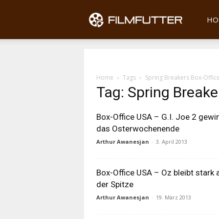
Filmfu
HO
Home
Tags
Spring Breakers Box-Offic
Tag: Spring Breake
Box-Office USA – G.I. Joe 2 gewi
das Osterwochenende
Arthur Awanesjan
-
3. April 2013
Box-Office USA – Oz bleibt stark 
der Spitze
Arthur Awanesjan
-
19. März 2013