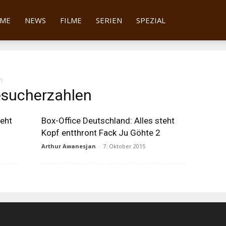
tter
ME
NEWS
FILME
SERIEN
SPEZIAL
n
esucherzahlen
teht
Box-Office Deutschland: Alles steht
Kopf entthront Fack Ju Göhte 2
Arthur Awanesjan
-
7. Oktober 2015