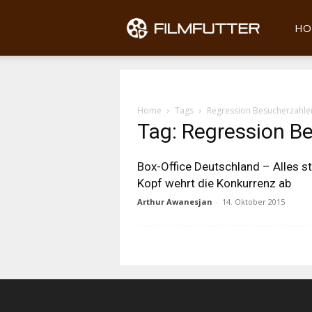
Filmfu
HO
Home
Tags
Regression Besucherzahle
Tag: Regression B
Box-Office Deutschland – Alles s
Kopf wehrt die Konkurrenz ab
Arthur Awanesjan
-
14. Oktober 2015