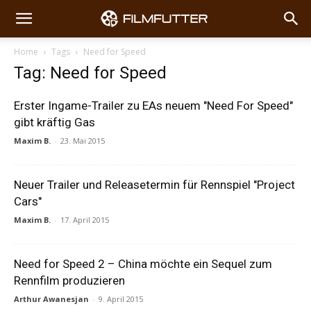
Home
Tags
Need for Speed
Tag: Need for Speed
Erster Ingame-Trailer zu EAs neuem "Need For Speed"
gibt kräftig Gas
Maxim B.
-
23. Mai 2015
Neuer Trailer und Releasetermin für Rennspiel "Project
Cars"
Maxim B.
-
17. April 2015
Need for Speed 2 – China möchte ein Sequel zum
Rennfilm produzieren
Arthur Awanesjan
-
9. April 2015