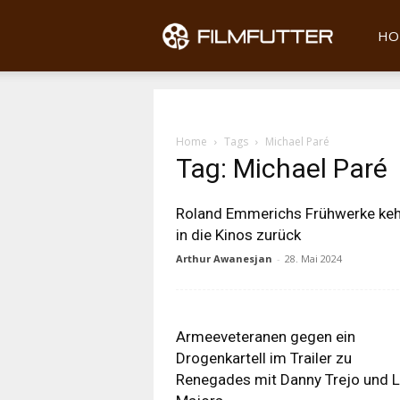
Filmfu
HO
Home
Tags
Michael Paré
Tag: Michael Paré
Roland Emmerichs Frühwerke ke
in die Kinos zurück
Arthur Awanesjan
-
28. Mai 2024
Armeeveteranen gegen ein
Drogenkartell im Trailer zu
Renegades mit Danny Trejo und 