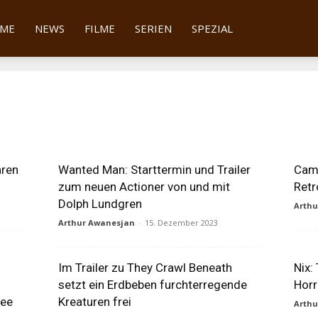
tter
ME
NEWS
FILME
SERIEN
SPEZIAL
hren
Wanted Man: Starttermin und Trailer
Camp
zum neuen Actioner von und mit
Retr
Dolph Lundgren
Arth
Arthur Awanesjan
-
15. Dezember 2023
Im Trailer zu They Crawl Beneath
Nix:
setzt ein Erdbeben furchterregende
Horr
Lee
Kreaturen frei
Arth