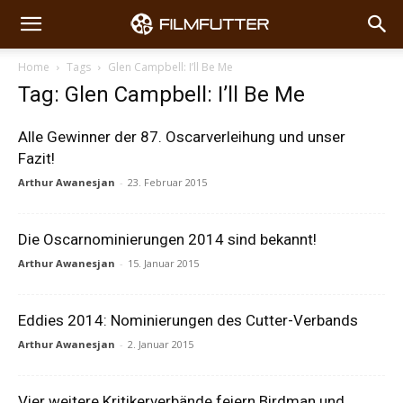
Home
Tags
Glen Campbell: I’ll Be Me
Tag: Glen Campbell: I’ll Be Me
Alle Gewinner der 87. Oscarverleihung und unser
Fazit!
Arthur Awanesjan
-
23. Februar 2015
Die Oscarnominierungen 2014 sind bekannt!
Arthur Awanesjan
-
15. Januar 2015
Eddies 2014: Nominierungen des Cutter-Verbands
Arthur Awanesjan
-
2. Januar 2015
Vier weitere Kritikerverbände feiern Birdman und