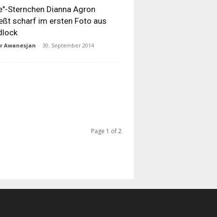
e"-Sternchen Dianna Agron
eßt scharf im ersten Foto aus
dlock
ur Awanesjan
-
30. September 2014
Page 1 of 2