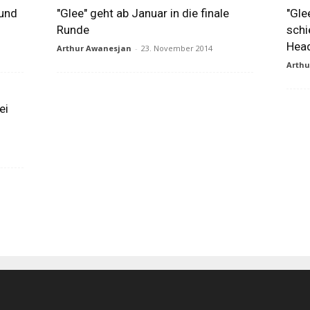
 und
"Glee" geht ab Januar in die finale
"Gle
Runde
schi
Hea
Arthur Awanesjan
-
23. November 2014
Arth
ei