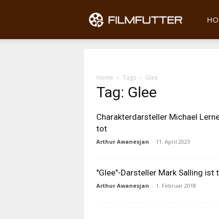
Filmfu
HO
Home
Tags
Glee
Tag: Glee
Charakterdarsteller Michael Lerne
tot
Arthur Awanesjan
-
11. April 2023
"Glee"-Darsteller Mark Salling ist 
Arthur Awanesjan
-
1. Februar 2018