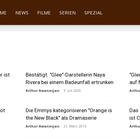
tter
ME
NEWS
FILME
SERIEN
SPEZIAL
r ist
Bestätigt: "Glee"-Darstellerin Naya
"Gle
Rivera bei einem Badeunfall ertrunken
auf 
Arthur Awanesjan
-
9. Juli 2020
Arth
tot
Die Emmys kategorisieren "Orange is
Das 
the New Black" als Dramaserie
ist 
Arthur Awanesjan
-
21. März 2015
Arth