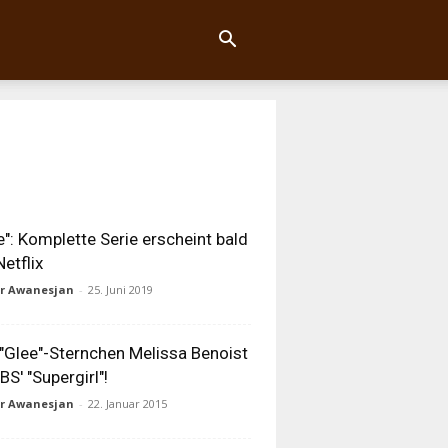
e": Komplette Serie erscheint bald
Netflix
ur Awanesjan
-
25. Juni 2019
"Glee"-Sternchen Melissa Benoist
CBS' "Supergirl"!
ur Awanesjan
-
22. Januar 2015