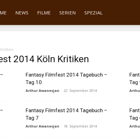
tter
ME
NEWS
FILME
SERIEN
SPEZIAL
Kritiken
est 2014 Köln Kritiken
 –
Fantasy Filmfest 2014 Tagebuch –
Fant
Tag 10
Tag 
Arthur Awanesjan
-
22. September 2014
Arth
 –
Fantasy Filmfest 2014 Tagebuch –
Fant
Tag 7
Tag 
Arthur Awanesjan
-
18. September 2014
Arth