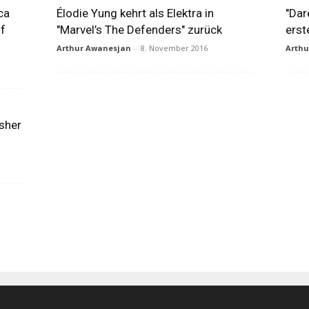
ca
Élodie Yung kehrt als Elektra in
"Dar
uf
"Marvel’s The Defenders" zurück
erst
Arthur Awanesjan
-
8. November 2016
Arth
isher