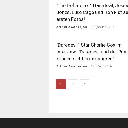
"The Defenders": Daredevil, Jessi
Jones, Luke Cage und Iron Fist a
ersten Fotos!
Arthur Awanesjan
-
18. Januar 2017
"Daredevil"-Star Charlie Cox im
Interview: "Daredevil und der Pun
können nicht co-existieren"
Arthur Awanesjan
-
18. März 2016
1
2