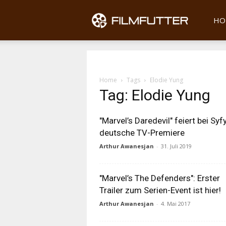
Filmfu
HO
Home
Tags
Elodie Yung
Tag: Elodie Yung
"Marvel’s Daredevil" feiert bei Syf
deutsche TV-Premiere
Arthur Awanesjan
-
31. Juli 2019
"Marvel’s The Defenders": Erster
Trailer zum Serien-Event ist hier!
Arthur Awanesjan
-
4. Mai 2017