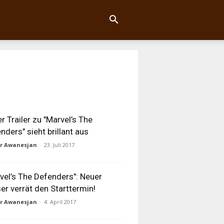
r Trailer zu "Marvel’s The
nders" sieht brillant aus
ur Awanesjan
-
23. Juli 2017
vel’s The Defenders": Neuer
er verrät den Starttermin!
ur Awanesjan
-
4. April 2017