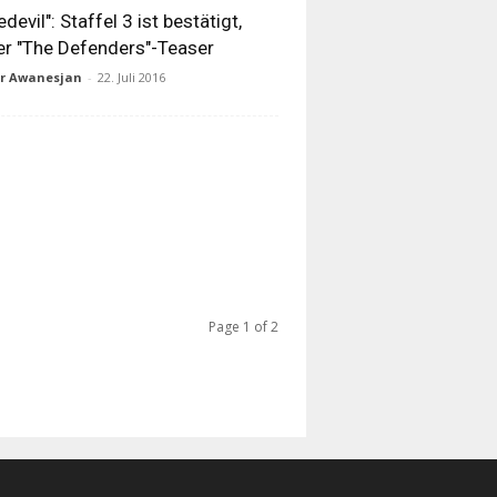
edevil": Staffel 3 ist bestätigt,
er "The Defenders"-Teaser
ur Awanesjan
-
22. Juli 2016
Page 1 of 2