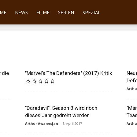
tter
ME
NEWS
FILME
SERIEN
SPEZIAL
y die
"Marvel’s The Defenders" (2017) Kritik
Neue
Defe
Arth
"Daredevil": Season 3 wird noch
"Mar
dieses Jahr gedreht werden
Teas
Arthur Awanesjan
-
6. April 2017
Arth