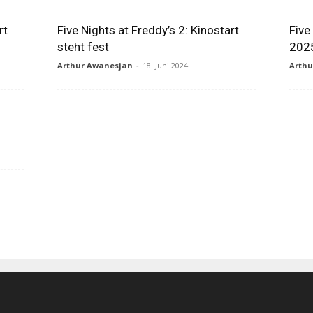
rt
Five Nights at Freddy’s 2: Kinostart
Five
steht fest
2025
Arthur Awanesjan
-
18. Juni 2024
Arth
h