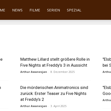
tter
ME
NEWS
FILME
SERIEN
SPEZIAL
ie
Matthew Lillard stellt größere Rolle in
"Els
Five Nights at Freddy’s 3 in Aussicht
bei 
Arthur Awanesjan
-
8. Dezember 2025
Arth
h
Die mörderischen Animatronics sind
"Els
zurück: Erster Teaser zu Five Nights
Good
at Freddy’s 2
Arth
Arthur Awanesjan
-
3. April 2025