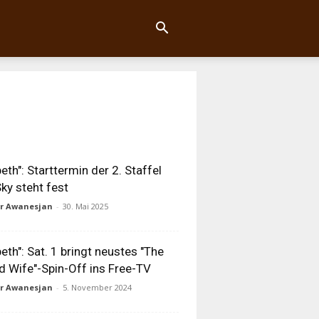
beth": Starttermin der 2. Staffel
Sky steht fest
ur Awanesjan
-
30. Mai 2025
beth": Sat. 1 bringt neustes "The
 Wife"-Spin-Off ins Free-TV
ur Awanesjan
-
5. November 2024