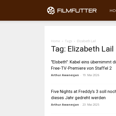
Filmfu
HO
Home
Tags
Elizabeth Lail
Tag: Elizabeth Lail
"Elsbeth": Kabel eins übernimmt d
Free-TV-Premiere von Staffel 2
Arthur Awanesjan
-
19. Mai 2026
Five Nights at Freddy’s 3 soll noc
dieses Jahr gedreht werden
Arthur Awanesjan
-
23. Mai 2025