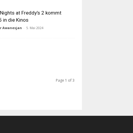
 Nights at Freddy’s 2 kommt
 in die Kinos
ur Awanesjan
-
5. Mai 2024
Page 1 of 3