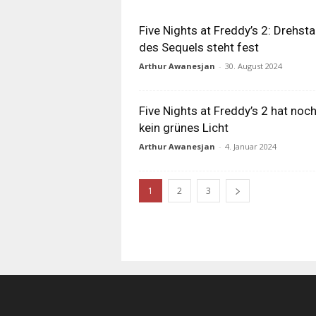
Five Nights at Freddy’s 2: Drehsta
des Sequels steht fest
Arthur Awanesjan
-
30. August 2024
Five Nights at Freddy’s 2 hat noc
kein grünes Licht
Arthur Awanesjan
-
4. Januar 2024
1
2
3