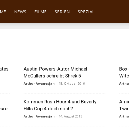
tter
ME
NEWS
FILME
SERIEN
SPEZIAL
ates
Austin-Powers-Autor Michael
Box-
McCullers schreibt Shrek 5
Witc
Arthur Awanesjan
-
18. Oktober 2016
Arth
Kommen Rush Hour 4 und Beverly
Arni
eure
Hills Cop 4 doch noch?
Twin
Arthur Awanesjan
-
14. August 2015
Arth