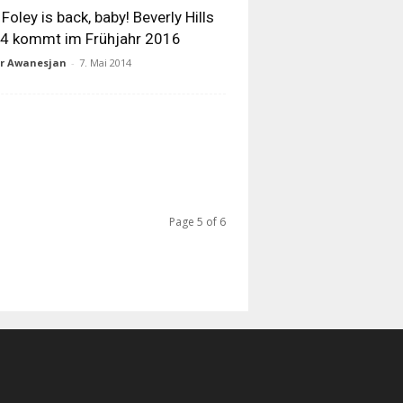
 Foley is back, baby! Beverly Hills
4 kommt im Frühjahr 2016
ur Awanesjan
-
7. Mai 2014
Page 5 of 6