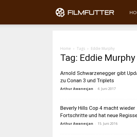
Filmfu
HO
Home
Tags
Eddie Murphy
Tag: Eddie Murphy
Arnold Schwarzenegger gibt Upd
zu Conan 3 und Triplets
Arthur Awanesjan
-
4. Juni 2017
Beverly Hills Cop 4 macht wieder
Fortschritte und hat neue Regiss
Arthur Awanesjan
-
15. Juni 2016