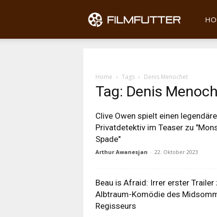
Filmfu
HO
Home
Tags
Denis Menochet
Tag: Denis Menoch
Clive Owen spielt einen legendär
Privatdetektiv im Teaser zu "Mon
Spade"
Arthur Awanesjan
-
22. Oktober 2023
Beau is Afraid: Irrer erster Trailer
Albtraum-Komödie des Midsomm
Regisseurs