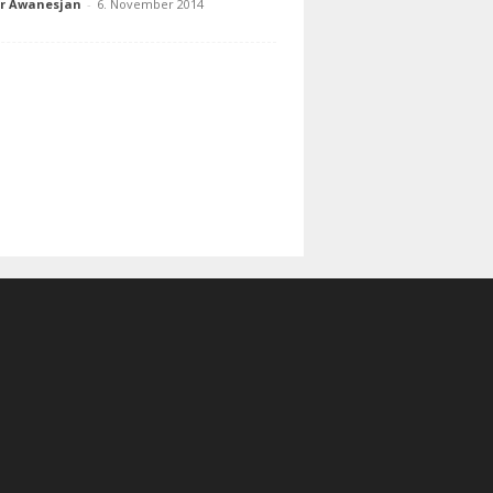
ur Awanesjan
-
6. November 2014