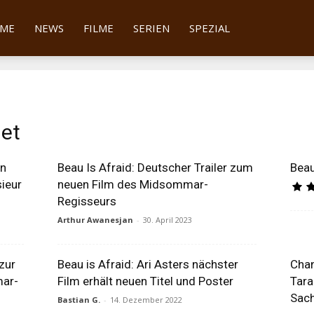
tter
ME
NEWS
FILME
SERIEN
SPEZIAL
et
en
Beau Is Afraid: Deutscher Trailer zum
Beau
sieur
neuen Film des Midsommar-
Regisseurs
Arthur Awanesjan
-
30. April 2023
 zur
Beau is Afraid: Ari Asters nächster
Chan
ar-
Film erhält neuen Titel und Poster
Tar
Sac
Bastian G.
-
14. Dezember 2022